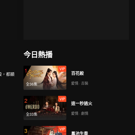
今日熱播
VIP
1
百花殺
殺，都顯
愛情 · 古裝
全36集
VIP
2
這一秒過火
愛情 · 劇情
全33集
VIP
3
鳳池生春