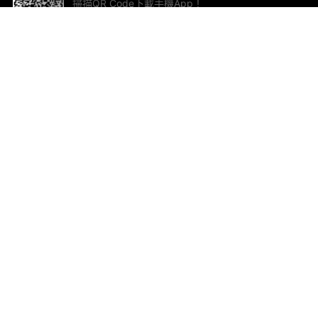
掃描QR Code下載手機App！
幫助與回饋
關
意見反饋
加
聯
電郵
ted.