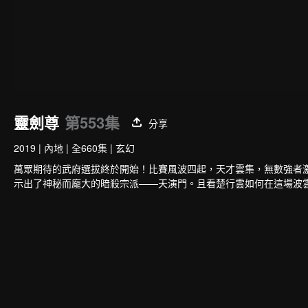
靈劍尊
第553集
分享
2019
|
內地
|
全660集
|
玄幻
萬眾期待的武府選拔終於開始！比賽風波四起，天才雲集，無數強者
示出了神秘而龐大的暗殺宗派——天演門。且看楚行雲如何在這場波