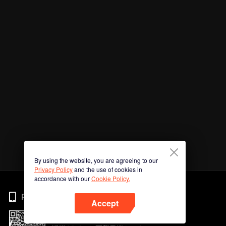
By using the website, you are agreeing to our
Privacy Policy
and the use of cookies in
accordance with our
Cookie Policy.
Phone
Accept