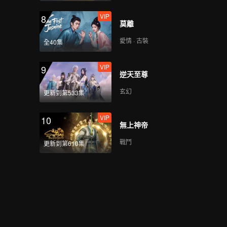
VIP
8
莫離
愛情 · 古裝
全40集
VIP
9
逆天至尊
玄幻
更新到第533集
VIP
10
無上神帝
戰鬥
更新到第610集