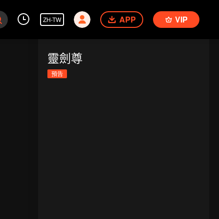
APP
VIP
ZH-TW
靈劍尊
預告