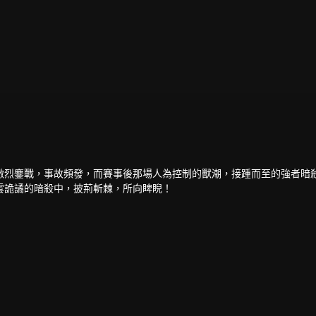
激烈鏖戰，事故頻發，而賽事後那場人為控制的獸潮，接踵而至的強者暗
雲詭譎的暗殺中，披荊斬棘，所向睥睨！