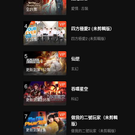
愛情 · 古裝
全21集
VIP
4
四方極愛2 (未剪輯版）
四方極愛2 (未剪輯版）
全25集
VIP
5
仙逆
玄幻
更新到第152集
VIP
6
吞噬星空
科幻
更新到第235集
VIP
7
做我的二號玩家（未剪輯
版）
更新到第3集
做我的二號玩家（未剪輯版）