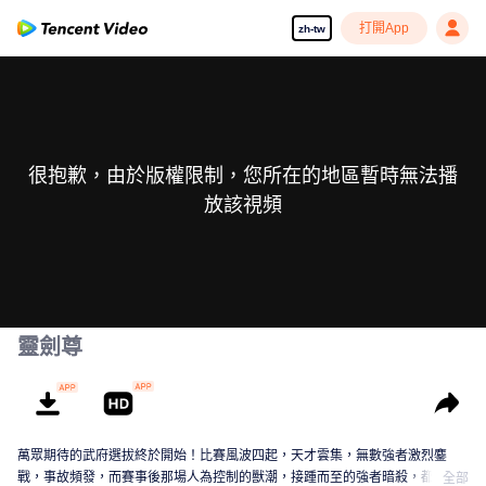
打開App
zh-tw
很抱歉，由於版權限制，您所在的地區暫時無法播
放該視頻
靈劍尊
萬眾期待的武府選拔終於開始！比賽風波四起，天才雲集，無數強者激烈鏖
戰，事故頻發，而賽事後那場人為控制的獸潮，接踵而至的強者暗殺，都顯示
全部