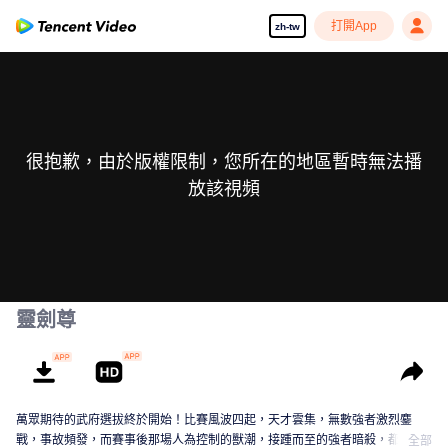
打開App
zh-tw
很抱歉，由於版權限制，您所在的地區暫時無法播
放該視頻
靈劍尊
萬眾期待的武府選拔終於開始！比賽風波四起，天才雲集，無數強者激烈鏖
戰，事故頻發，而賽事後那場人為控制的獸潮，接踵而至的強者暗殺，都顯示
全部