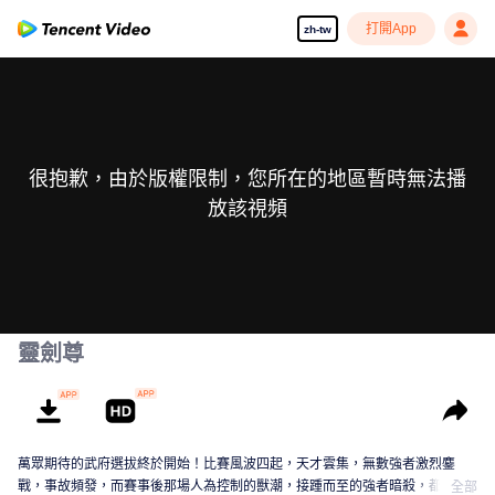
打開App
zh-tw
很抱歉，由於版權限制，您所在的地區暫時無法播
放該視頻
靈劍尊
萬眾期待的武府選拔終於開始！比賽風波四起，天才雲集，無數強者激烈鏖
戰，事故頻發，而賽事後那場人為控制的獸潮，接踵而至的強者暗殺，都顯示
全部