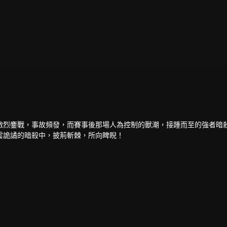
激烈鏖戰，事故頻發，而賽事後那場人為控制的獸潮，接踵而至的強者暗
雲詭譎的暗殺中，披荊斬棘，所向睥睨！