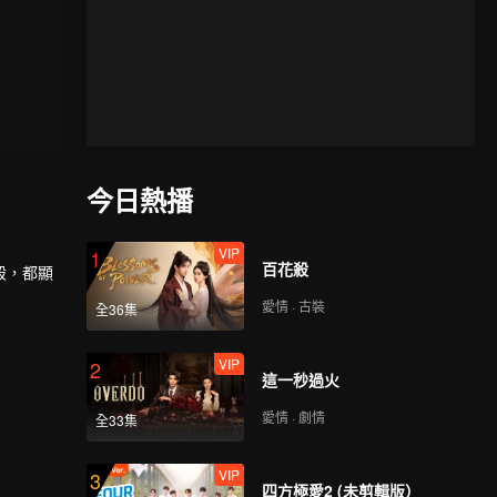
今日熱播
VIP
1
百花殺
殺，都顯
愛情 · 古裝
全36集
VIP
2
這一秒過火
愛情 · 劇情
全33集
VIP
3
四方極愛2 (未剪輯版）