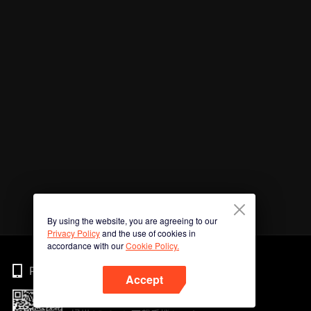
By using the website, you are agreeing to our
Privacy Policy
and the use of cookies in
accordance with our
Cookie Policy.
Phone
Accept