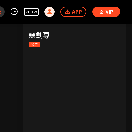
APP
VIP
ZH-TW
靈劍尊
預告