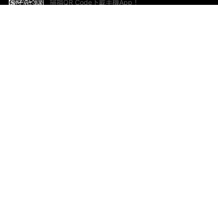
掃描QR Code下載手機App！
幫助與回饋
關
意見反饋
加
聯
電郵
ted.