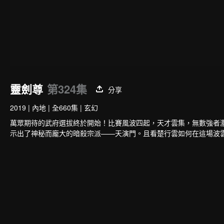
靈劍尊
第324集
分享
2019
|
內地
|
全660集
|
玄幻
萬眾期待的武府選拔終於開始！比賽風波四起，天才雲集，無數強者
示出了神秘而龐大的暗殺宗派——天演門。且看楚行雲如何在這場波