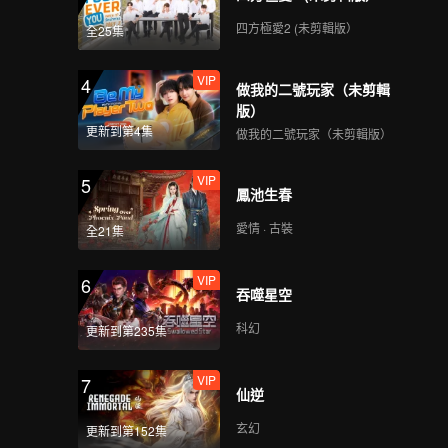
四方極愛2 (未剪輯版）
全25集
VIP
4
做我的二號玩家（未剪輯
版）
更新到第4集
做我的二號玩家（未剪輯版）
VIP
5
鳳池生春
愛情 · 古裝
全21集
VIP
6
吞噬星空
科幻
更新到第235集
VIP
7
仙逆
玄幻
更新到第152集