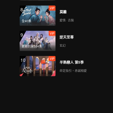
VIP
8
莫離
愛情 · 古裝
全40集
VIP
9
逆天至尊
玄幻
更新到第534集
VIP
10
半熟戀人 第5季
命定指引，赤誠相愛