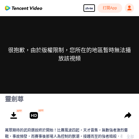
打開App
zh-tw
很抱歉，由於版權限制，您所在的地區暫時無法播
放該視頻
靈劍尊
萬眾期待的武府選拔終於開始！比賽風波四起，天才雲集，無數強者激烈鏖
戰，事故頻發，而賽事後那場人為控制的獸潮，接踵而至的強者暗殺，都顯示
全部