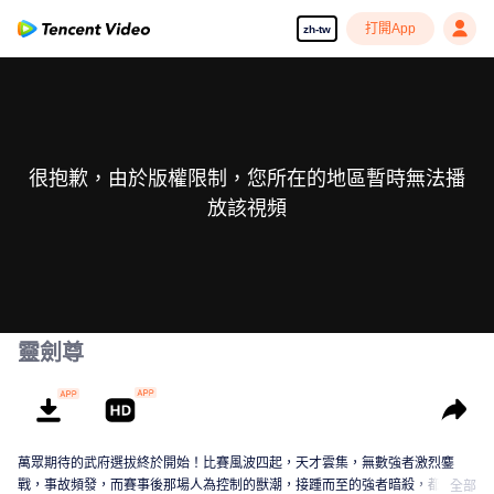
打開App
zh-tw
很抱歉，由於版權限制，您所在的地區暫時無法播
放該視頻
靈劍尊
萬眾期待的武府選拔終於開始！比賽風波四起，天才雲集，無數強者激烈鏖
戰，事故頻發，而賽事後那場人為控制的獸潮，接踵而至的強者暗殺，都顯示
全部