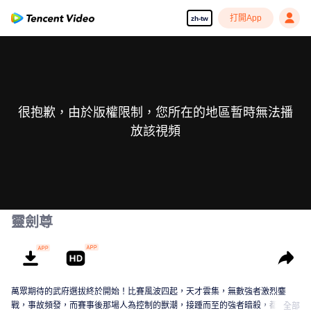
打開App
zh-tw
很抱歉，由於版權限制，您所在的地區暫時無法播
放該視頻
靈劍尊
萬眾期待的武府選拔終於開始！比賽風波四起，天才雲集，無數強者激烈鏖
戰，事故頻發，而賽事後那場人為控制的獸潮，接踵而至的強者暗殺，都顯示
全部