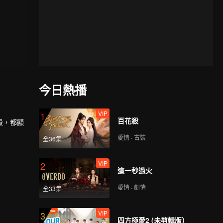
今日熱播
VIP
1
百花殺
殺，都顯
愛情 · 古裝
全36集
VIP
2
這一秒過火
愛情 · 劇情
全33集
VIP
3
四方極愛2 (未剪輯版）