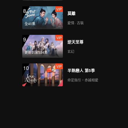
VIP
8
莫離
愛情 · 古裝
全40集
VIP
9
逆天至尊
玄幻
更新到第534集
VIP
10
半熟戀人 第5季
命定指引，赤誠相愛