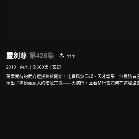
靈劍尊
第428集
分享
2019
|
內地
|
全660集
|
玄幻
萬眾期待的武府選拔終於開始！比賽風波四起，天才雲集，無數強者
示出了神秘而龐大的暗殺宗派——天演門。且看楚行雲如何在這場波