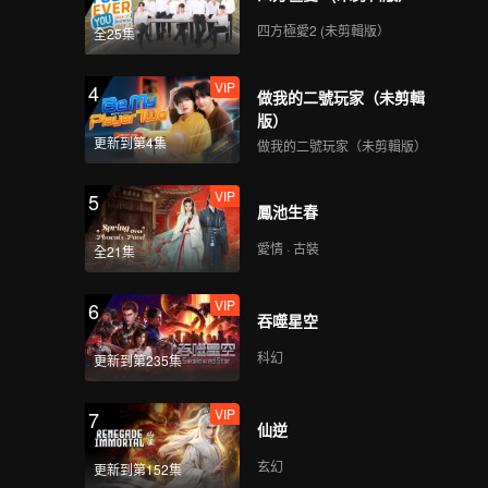
四方極愛2 (未剪輯版）
全25集
VIP
4
做我的二號玩家（未剪輯
版）
更新到第4集
做我的二號玩家（未剪輯版）
VIP
5
鳳池生春
愛情 · 古裝
全21集
VIP
6
吞噬星空
科幻
更新到第235集
VIP
7
仙逆
玄幻
更新到第152集