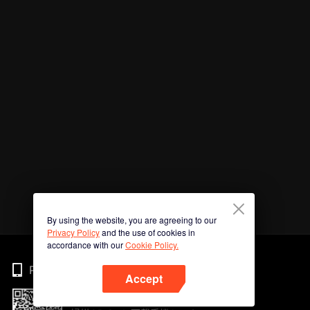
By using the website, you are agreeing to our
Privacy Policy
and the use of cookies in
accordance with our
Cookie Policy.
Phone
Accept