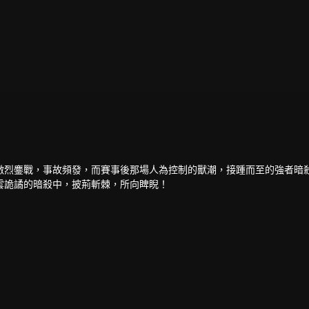
激烈鏖戰，事故頻發，而賽事後那場人為控制的獸潮，接踵而至的強者暗
雲詭譎的暗殺中，披荊斬棘，所向睥睨！