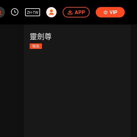
APP
VIP
ZH-TW
靈劍尊
預告