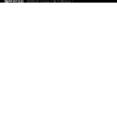
掃描QR Code下載手機App！
幫助與回饋
關
意見反饋
加
聯
電郵
ted.