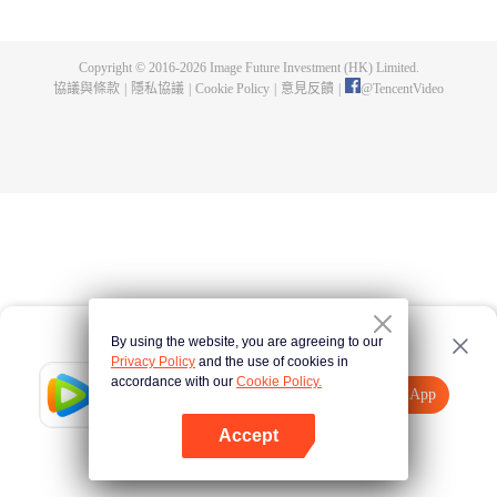
出了神秘而龐大的暗殺宗派——天演門。且看楚行雲如何在這場波雲詭譎的暗
殺中，披荊斬棘，所向睥睨！
Copyright © 2016-
2026
Image Future Investment (HK) Limited.
協議與條款
|
隱私協議
|
Cookie Policy
|
意見反饋
|
@
TencentVideo
By using the website, you are agreeing to our
Privacy Policy
and the use of cookies in
accordance with our
Cookie Policy.
Tencent Video
打開App
觀看更多內容
Accept
如果失敗，請
點擊此處
重試
打開App