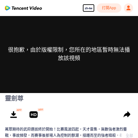
打開App
zh-tw
很抱歉，由於版權限制，您所在的地區暫時無法播
放該視頻
靈劍尊
萬眾期待的武府選拔終於開始！比賽風波四起，天才雲集，無數強者激烈鏖
戰，事故頻發，而賽事後那場人為控制的獸潮，接踵而至的強者暗殺，都顯示
全部