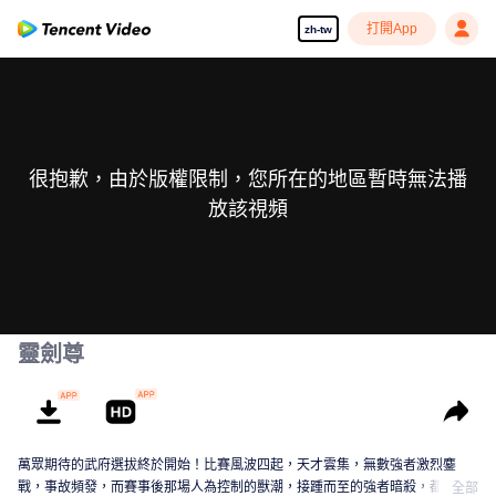
打開App
zh-tw
很抱歉，由於版權限制，您所在的地區暫時無法播
放該視頻
靈劍尊
萬眾期待的武府選拔終於開始！比賽風波四起，天才雲集，無數強者激烈鏖
戰，事故頻發，而賽事後那場人為控制的獸潮，接踵而至的強者暗殺，都顯示
全部