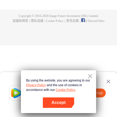
出了神秘而龐大的暗殺宗派——天演門。且看楚行雲如何在這場波雲詭譎的暗
殺中，披荊斬棘，所向睥睨！
Copyright © 2016-
2026
Image Future Investment (HK) Limited.
協議與條款
|
隱私協議
|
Cookie Policy
|
意見反饋
|
@
TencentVideo
By using the website, you are agreeing to our
Privacy Policy
and the use of cookies in
accordance with our
Cookie Policy.
Tencent Video
打開App
觀看更多內容
Accept
如果失敗，請
點擊此處
重試
打開App