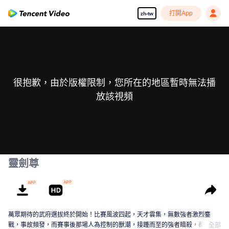
打開App
zh-tw
很抱歉，由於版權限制，您所在的地區暫時無法播
放該視頻
靈劍尊
萬眾期待的武府選拔終於開始！比賽風波四起，天才雲集，無數強者激烈鏖
戰，事故頻發，而賽事後那場人為控制的獸潮，接踵而至的強者暗殺，都顯示
全部