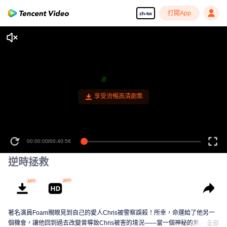
打開App
zh-tw
享受流暢高清劇集
00:00:00
/
00:40:56
逆時拯救
著名演員Foam親眼見到自己的愛人Chris被警察誤殺！所幸，命運給了他另一
個機會，讓他回到過去改變曾導致Chris被害的境況——當一個神秘的男人送給
全部