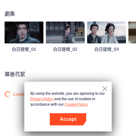
終於瞭解了段胥黑暗的過往以及心中的志向，而段胥也發現了賀思慕的堅守和
孤獨。壽命不過百年的凡人和四百歲仍是少女的惡鬼，以愛意抵抗時間洪流。
劇集
白日提燈_01
白日提燈_02
白日提燈_03
幕後花絮
By using the website, you are agreeing to our
Loading…
Privacy Policy
and the use of cookies in
accordance with our
Cookie Policy.
Accept
打開App