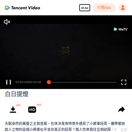
打開App
zh-tw
00:00:00
/
00:42:08
白日提燈
天賦卓然的萬靈之主賀思慕，在休沐覓食時意外遇見了小將軍段胥。攜帶著她
故人之物的這個小將軍似乎並非真正的段胥？兩人你來我往互相試探，賀思慕
全部