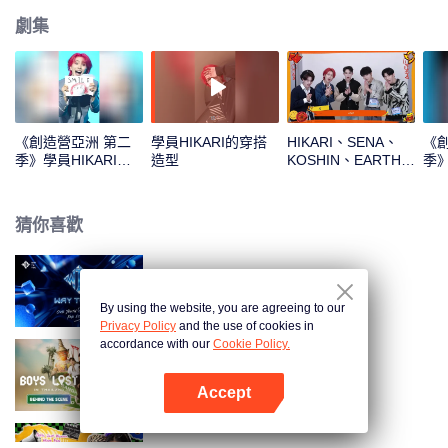
劇集
《創造營亞洲 第二
學員HIKARI的穿搭
HIKARI、SENA、
《
季》學員HIKARI的
造型
KOSHIN、EARTH、
季》
主題曲直拍
REXY新年拆紅包！
檔
一起見證這份幸運吧
猜你喜歡
頂峰相見時
By using the website, you are agreeing to our
Privacy Policy
and the use of cookies in
accordance with our
Cookie Policy.
迷失他泰少年·幕後花絮
Accept
打開App