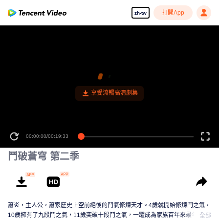
打開App
zh-tw
享受流暢高清劇集
00:00:00
/
00:19:33
鬥破蒼穹 第二季
蕭炎，主人公，蕭家歷史上空前絕後的鬥氣修煉天才。4歲就開始修煉鬥之氣，
10歲擁有了九段鬥之氣，11歲突破十段鬥之氣，一躍成為家族百年來最年輕的
全部