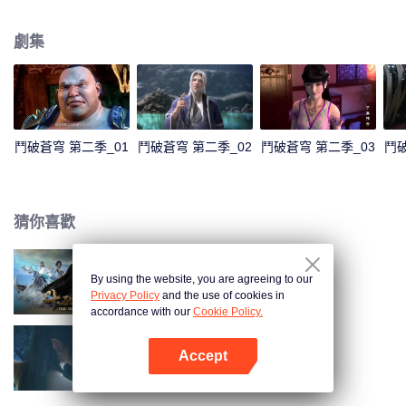
鬥者。然而在12歲那年，他卻“喪失”了修煉能力，只擁有三段鬥之氣。整整三
年時間，家族冷遇，旁人輕視，被未婚妻退婚……種種打擊接踵而至。 就在他
劇集
即將絕望的時候，一縷幽魂從他手上的戒指裡浮現，一扇全新的大門在面前開
啟！蕭炎重新成為家族年輕一輩中的佼佼者，受到眾人的仰慕，他卻不滿足於
此。為了一雪退婚帶來的恥辱，蕭炎來到了魔獸山脈，在藥老的幫助下，進一
步提升自己的修煉級別…
鬥破蒼穹 第二季_01
鬥破蒼穹 第二季_02
鬥破蒼穹 第二季_03
鬥破
猜你喜歡
By using the website, you are agreeing to our
鬥破蒼穹 第一季
Privacy Policy
and the use of cookies in
accordance with our
Cookie Policy.
Accept
鬥破蒼穹 第三季
打開App