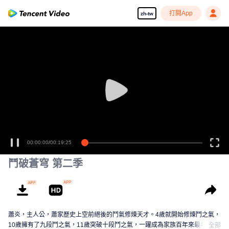
打開App
zh-tw
00:00:00
/
00:19:25
鬥破蒼穹 第二季
蕭炎，主人公，蕭家歷史上空前絕後的鬥氣修煉天才。4歲就開始修煉鬥之氣，
10歲擁有了九段鬥之氣，11歲突破十段鬥之氣，一躍成為家族百年來最年輕的
全部