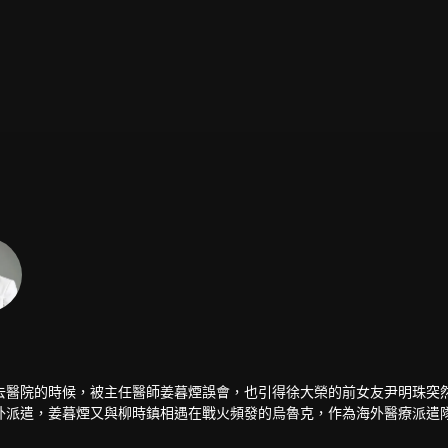
去醫院的時候，被主任醫師姜暮煙誤會，也引得徐大榮的前女友尹明珠突
外派遣，姜暮煙又與柳時鎮相遇在戰火頻發的烏魯克，作為海外醫療派遣
煙面對柳時鎮出生入死的工作又開始了新一輪擔憂，與此同時，徐大榮與