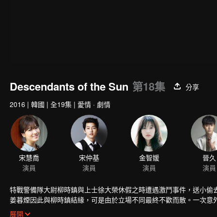
Descendants of the Sun
第18集
分享
2016
|
韓國
|
全19集
|
愛情 · 劇情
宋慧喬
宋仲基
金智媛
晉久
演員
演員
演員
演員
特戰警備隊大尉柳時鎮與上士徐大榮休假之時遭遇激鬥事件，送小偷
姜暮煙因此與柳時鎮結緣，可是由於立場不同最終不歡而散。一次意
姜暮煙與柳時鎮無數次並肩作戰，感情得到了昇華。可是回國後姜暮
展開