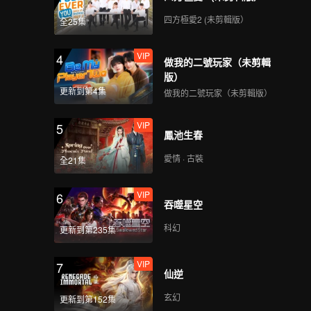
四方極愛2 (未剪輯版）
全25集
VIP
4
做我的二號玩家（未剪輯
版）
更新到第4集
做我的二號玩家（未剪輯版）
VIP
5
鳳池生春
愛情 · 古裝
全21集
VIP
6
吞噬星空
科幻
更新到第235集
VIP
7
仙逆
玄幻
更新到第152集