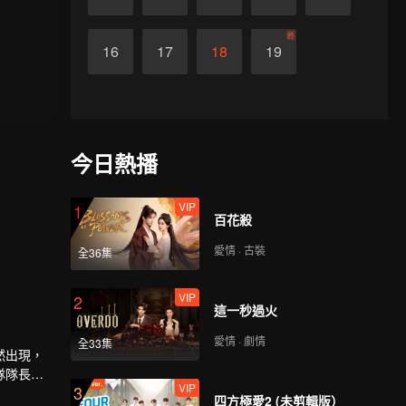
終
16
17
18
19
今日熱播
VIP
1
百花殺
愛情 · 古裝
全36集
VIP
2
這一秒過火
愛情 · 劇情
全33集
然出現，
隊隊長的
VIP
3
尹明珠的
四方極愛2 (未剪輯版）