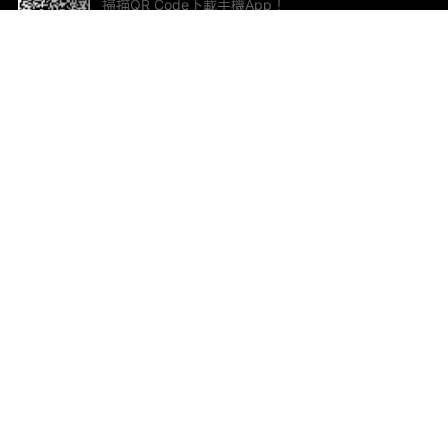
掃描QR Code下載手機App！
幫助與回饋
關
意見反饋
加
聯
電郵
ted.