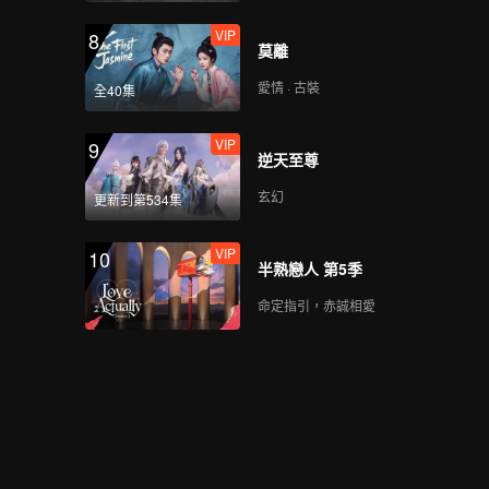
VIP
8
莫離
愛情 · 古裝
全40集
VIP
9
逆天至尊
玄幻
更新到第534集
VIP
10
半熟戀人 第5季
命定指引，赤誠相愛