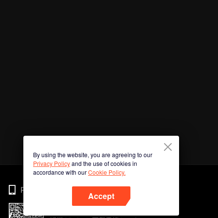
By using the website, you are agreeing to our
Privacy Policy
and the use of cookies in
accordance with our
Cookie Policy.
Phone
Accept