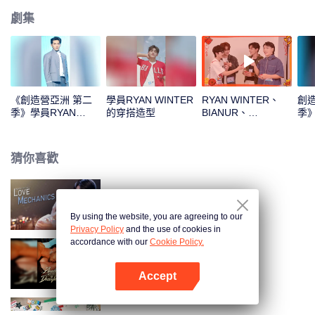
劇集
《創造營亞洲 第二
學員RYAN WINTER
RYAN WINTER、
創
季》學員RYAN
的穿搭造型
BIANUR、
季》
WINTER的主題曲直
SMART、KK、YAO
的
拍
ZIHAO新年拆紅包！
一起見證這份幸運吧
猜你喜歡
愛情力學
By using the website, you are agreeing to our
Privacy Policy
and the use of cookies in
accordance with our
Cookie Policy.
綁定失蹤嬌妻
Accept
打開App