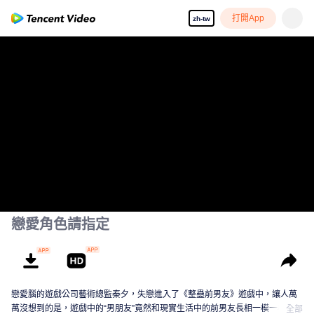
打開App
zh-tw
戀愛角色請指定
戀愛腦的遊戲公司藝術總監秦夕，失戀進入了《整蠱前男友》遊戲中，讓人萬
萬沒想到的是，遊戲中的“男朋友”竟然和現實生活中的前男友長相一模一樣，更
全部