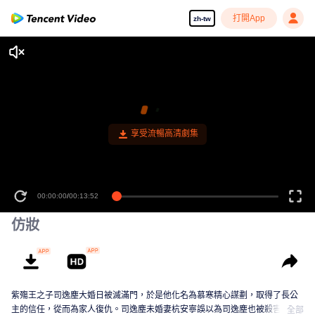
打開App
zh-tw
享受流暢高清劇集
00:00:00
/
00:13:52
仿妝
紫殤王之子司逸塵大婚日被滅滿門，於是他化名為慕寒精心謀劃，取得了長公
主的信任，從而為家人復仇。司逸塵未婚妻杭安寧誤以為司逸塵也被殺害，她
全部