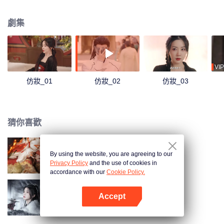
潛入公主府與長公主換臉尋找復仇機會。隱藏身份的兩人在同一屋簷下慢慢產
生感情，一場愛恨糾纏在所難免……
劇集
VIP
仿妝_01
仿妝_02
仿妝_03
猜你喜歡
By using the website, you are agreeing to our
玉奴嬌
Privacy Policy
and the use of cookies in
accordance with our
Cookie Policy.
Accept
與君相刃
打開App