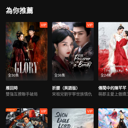
為你推薦
VIP
VIP
全30集
全36集
全24集
雁回時
折腰（英語版）
雙強互撩聯手破局
宋祖兒劉宇寧世族情仇
萌郡主愛上傲嬌
VIP
VIP