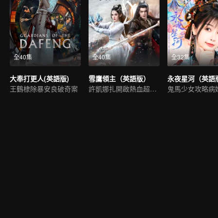
全40集
全40集
全32集
大奉打更人(英語版)
雪鷹領主（英語版）
永夜星河（英語
王鶴棣除暴安良破奇案
許凱娜扎開啟熱血超凡世界