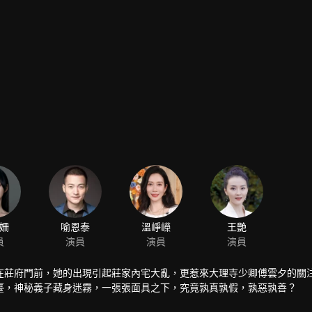
姍
喻恩泰
溫崢嶸
王艷
員
演員
演員
演員
在莊府門前，她的出現引起莊家內宅大亂，更惹來大理寺少卿傅雲夕的關
臺，神秘義子藏身迷霧，一張張面具之下，究竟孰真孰假，孰惡孰善？