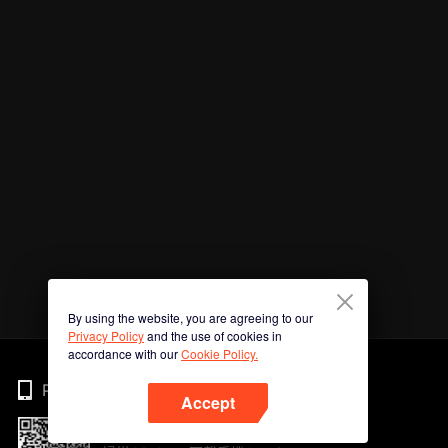
By using the website, you are agreeing to our
Privacy Policy
and the use of cookies in
accordance with our
Cookie Policy.
Phone
Accept