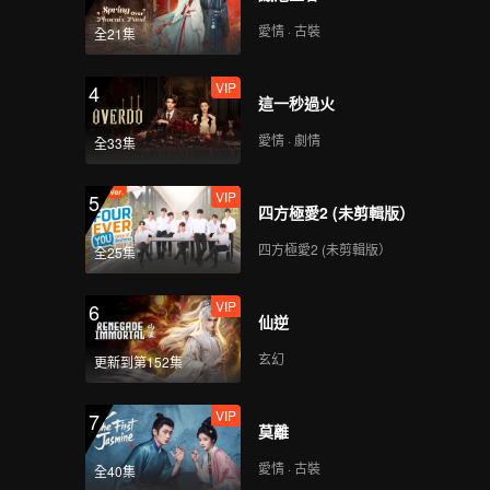
愛情 · 古裝
全21集
VIP
4
這一秒過火
愛情 · 劇情
全33集
VIP
5
四方極愛2 (未剪輯版）
四方極愛2 (未剪輯版）
全25集
VIP
6
仙逆
玄幻
更新到第152集
VIP
7
莫離
愛情 · 古裝
全40集