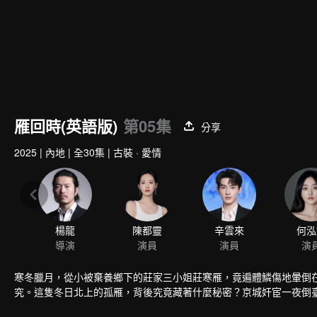
雁回時(英語版)
第05集
分享
2025
|
內地
|
全30集
|
古裝 · 愛情
楊龍
陳都靈
辛雲來
何泓
導演
演員
演員
演
寒冬臘月，從小被棄養鄉下的莊家三小姐莊寒雁，竟遍體鱗傷地暈倒
究。這隻冬日北上的孤雁，背後究竟藏著什麼秘密？京城奸宦一夜倒