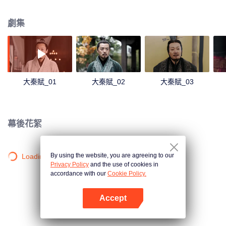
國，幼小的始皇帝嬴政被棄留邯鄲，屢遭生死劫難，也目睹戰爭帶給百姓的痛
苦與絕望，心中天下凝一之志由此而生。此後嬴政歸秦，在咸陽政治漩渦中經
劇集
歷精神陣痛，蛻變成一個真正王者。為抓住一統天下的時機和力量，實現一統
天下的理想抱負，精心謀劃，暗中行動，終於平定嫪毐之亂，親政，罷相，收
復王權。此後又剷除宗室復辟勢力，為東出滅國掃清障礙。在李斯、王翦、蒙
恬等一般文臣武將的輔佐下掃滅六國，建立起中華歷史上第一個大一統的中央
集權國家。
大秦賦_01
大秦賦_02
大秦賦_03
幕後花絮
By using the website, you are agreeing to our
Loading…
Privacy Policy
and the use of cookies in
accordance with our
Cookie Policy.
Accept
打開App