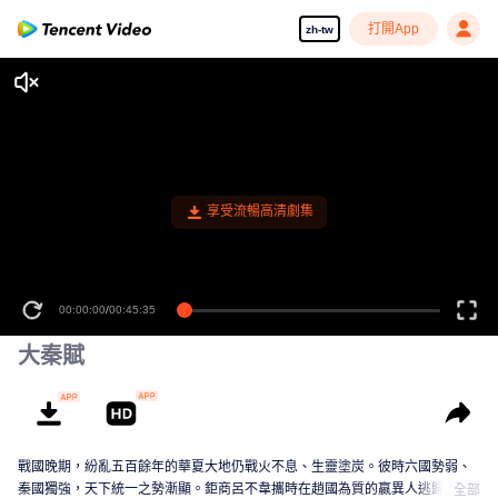
打開App
zh-tw
享受流暢高清劇集
00:00:00
/
00:45:35
大秦賦
戰國晚期，紛亂五百餘年的華夏大地仍戰火不息、生靈塗炭。彼時六國勢弱、
秦國獨強，天下統一之勢漸顯。鉅商呂不韋攜時在趙國為質的嬴異人逃歸秦
全部