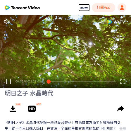
打開App
zh-tw
00:00:00
/
02:23:03
明日之子 水晶時代
《明日之子》水晶時代記錄一群熱愛音樂並且有潛質成為頂尖音樂榜樣的女
生，從不同入口進入節目，在資深、全面的星推官團隊的幫助下化熱愛為動
全部