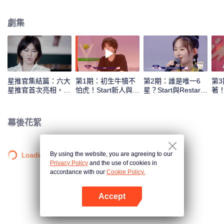
力，為踏上舞臺不斷進行各方面的準備，校正自我認知、發掘自身潛力、實現
自我突破、經受市場檢驗最終成為唯一一位準備好的合格音樂榜樣。
劇集
星推官集結篇：六大
第1期：初生牛犢不
第2期：誰是唯一6
第
星推官首次亮相，這
怕虎！Start新人與
星？Start與Restart
著
一季他們要打造怎樣
Restart高手試比
女孩們全力衝刺！
鬼
的明日之子
高，誰能率先拿下六
限
星？
幕後花絮
By using the website, you are agreeing to our
Loading…
Privacy Policy
and the use of cookies in
accordance with our
Cookie Policy.
Accept
打開App