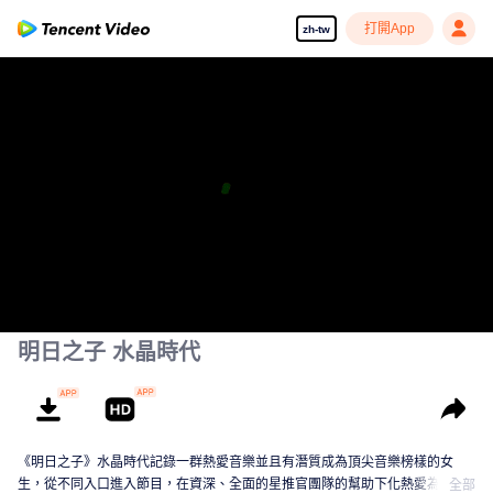
打開App
zh-tw
享受流暢高清劇集
00:00:00
/
02:13:22
明日之子 水晶時代
《明日之子》水晶時代記錄一群熱愛音樂並且有潛質成為頂尖音樂榜樣的女
生，從不同入口進入節目，在資深、全面的星推官團隊的幫助下化熱愛為動
全部