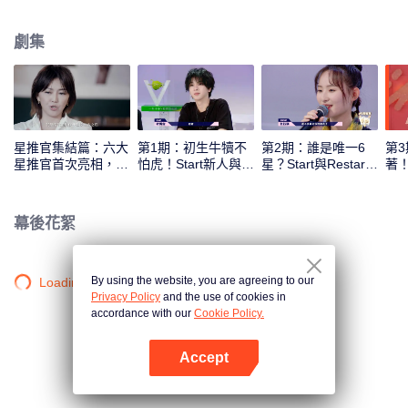
力，為踏上舞臺不斷進行各方面的準備，校正自我認知、發掘自身潛力、實現
自我突破、經受市場檢驗最終成為唯一一位準備好的合格音樂榜樣。
劇集
星推官集結篇：六大
第1期：初生牛犢不
第2期：誰是唯一6
第
星推官首次亮相，這
怕虎！Start新人與
星？Start與Restart
著
一季他們要打造怎樣
Restart高手試比
女孩們全力衝刺！
鬼
的明日之子
高，誰能率先拿下六
限
星？
幕後花絮
By using the website, you are agreeing to our
Loading…
Privacy Policy
and the use of cookies in
accordance with our
Cookie Policy.
Accept
打開App