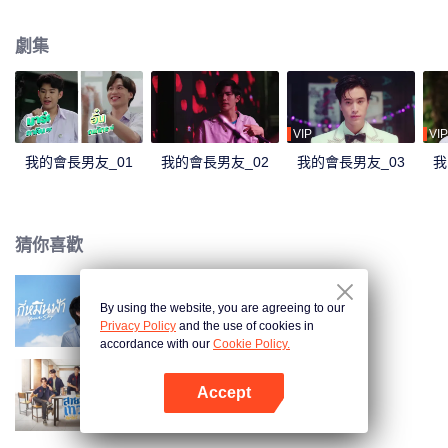
部。音樂俱樂部名列榜首，因此Tinn是Gun的頭號敵人。更糟糕的是，俱樂部
的最新成員是一位才華橫溢、魅力四射的歌手，他與音樂有著密切的關係。
劇集
Tinn怎麼能和那個競爭呢？為了拯救他的俱樂部，Gun發誓要奴役Tinn，他不
會蠢到拒絕這樣的提議。當Tinn得知Chinzhilla有一條規定，樂隊成員在贏得
Hot Wave音樂比賽之前不得約會，他發誓要盡一切努力幫助他們做到這一點。
VIP
VIP
我的會長男友_01
我的會長男友_02
我的會長男友_03
我
猜你喜歡
By using the website, you are agreeing to our
你的天空 (未剪輯版)
Privacy Policy
and the use of cookies in
accordance with our
Cookie Policy.
Accept
男神俱樂部
打開App