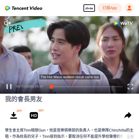
打開App
zh-tw
The Hot Wave audition result came out.
00:00:00
/
01:05:07
我的會長男友
學生會主席Tinn暗戀Gun，他是音樂俱樂部的負責人，也是樂隊Chinzhilla的主
唱。作為校長的兒子，Tinn接到指示，要取消任何不能提升學校聲譽的俱樂
全部