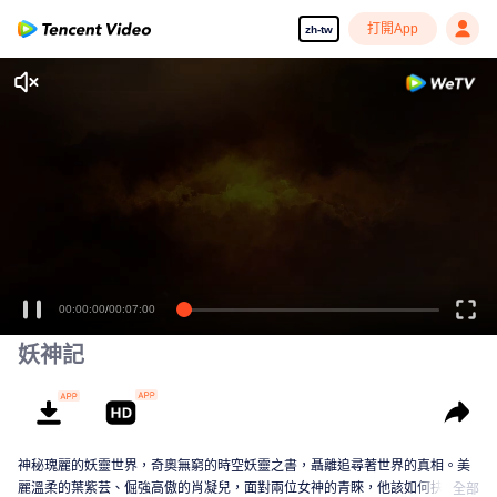
打開App
zh-tw
00:00:00
/
00:07:00
妖神記
神秘瑰麗的妖靈世界，奇奧無窮的時空妖靈之書，聶離追尋著世界的真相。美
麗溫柔的葉紫芸、倔強高傲的肖凝兒，面對兩位女神的青睞，他該如何抉擇？
全部