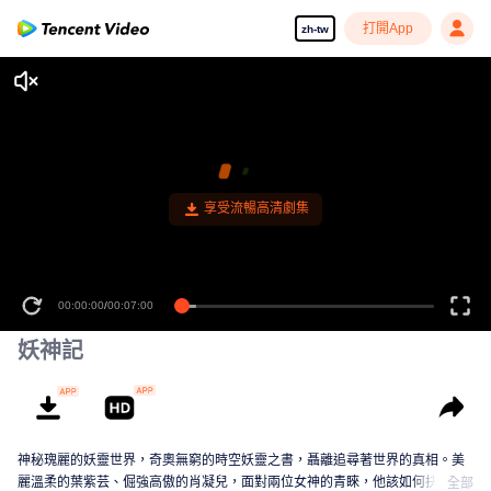
打開App
zh-tw
享受流暢高清劇集
00:00:00
/
00:07:00
妖神記
神秘瑰麗的妖靈世界，奇奧無窮的時空妖靈之書，聶離追尋著世界的真相。美
麗溫柔的葉紫芸、倔強高傲的肖凝兒，面對兩位女神的青睞，他該如何抉擇？
全部