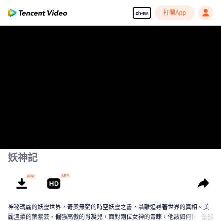
打開App
zh-tw
妖神記
神秘瑰麗的妖靈世界，奇奧無窮的時空妖靈之書，聶離追尋著世界的真相。美
麗溫柔的葉紫芸、倔強高傲的肖凝兒，面對兩位女神的青睞，他該如何抉擇？
全部