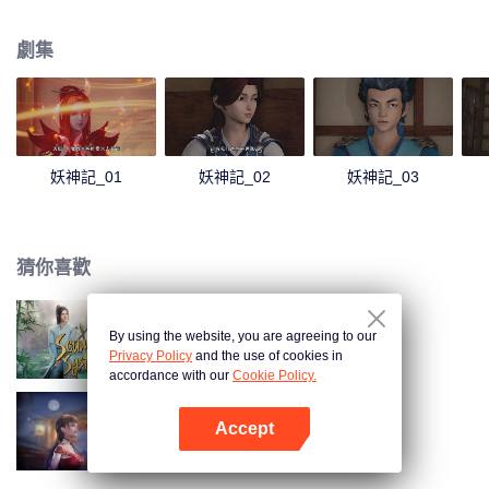
還有患難與共的兄弟，一起修煉最強功法、最強妖靈之力，踏足武道巔峰。我
聶離，一定要成為最強妖靈師！
劇集
妖神記_01
妖神記_02
妖神記_03
猜你喜歡
By using the website, you are agreeing to our
穿書自救指南
Privacy Policy
and the use of cookies in
accordance with our
Cookie Policy.
Accept
長安幻街
打開App