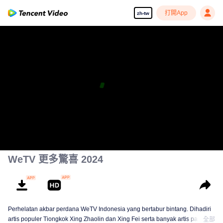
打開App
zh-tw
WeTV 更多驚喜 2024
Perhelatan akbar perdana WeTV Indonesia yang bertabur bintang. Dihadiri
artis populer Tiongkok Xing Zhaolin dan Xing Fei serta banyak artis papan
全部