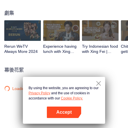
atas tanah air antara lain Prilly Latuconsina, Luna Maya, Nathasha Wilona,
Angga Yunanda, Stefan William, Syifa Hadju, Haico Van Der Veken dan
劇集
banyak lagi. Plus penampilan spesial dari Rossa. Di acara ini WeTV
Indonesia juga mengumumkan WeTV Original series yang akan tayang
tahun mendatang.
Rerun WeTV
Experience having
Try Indonesian food
Chit
Always More 2024
lunch with Xing
with Xing Fei |
gett
Zhaolin! | WeTV
WeTV Always More
Xing
Always More
WeT
202
幕後花絮
By using the website, you are agreeing to our
Loading…
Privacy Policy
and the use of cookies in
accordance with our
Cookie Policy.
Accept
打開App