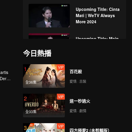
Upcoming Title: Cinta
Mati | WeTV Always
More 2024
Upcoming Title: Main
Api | WeTV Always
今日熱播
More 2024
VIP
1
Upcoming Title:
百花殺
artis
Kawin Tangan | WeTV
 Der
Always More 2024
愛情 · 古裝
全36集
 akan
VIP
2
Upcoming Title: Dua
這一秒過火
Wajah Arjuna | WeTV
Always More 2024
愛情 · 劇情
全33集
VIP
3
Upcoming Title:
四方極愛2 (未剪輯版）