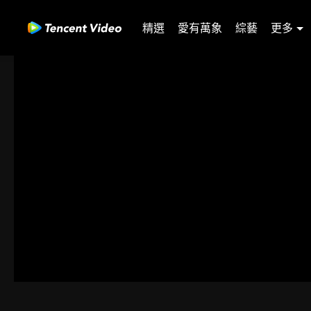
精選
愛有萬象
綜藝
更多