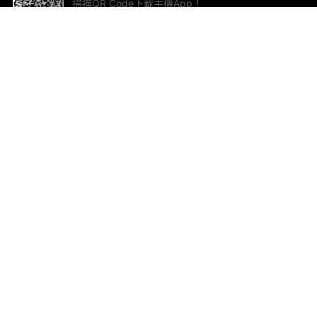
掃描QR Code下載手機App！
幫助與回饋
關
意見反饋
加
聯
電郵
ted.