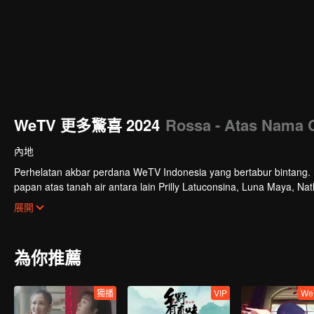
WeTV 更多驚喜 2024
Rossa - Atas Nama 
內地
Perhelatan akbar perdana WeTV Indonesia yang bertabur bintang. Di
papan atas tanah air antara lain Prilly Latuconsina, Luna Maya, N
Veken dan banyak lagi. Plus penampilan spesial dari Rossa. Di a
展開
tayang tahun mendatang.
為你推薦
獨播
VIP
We