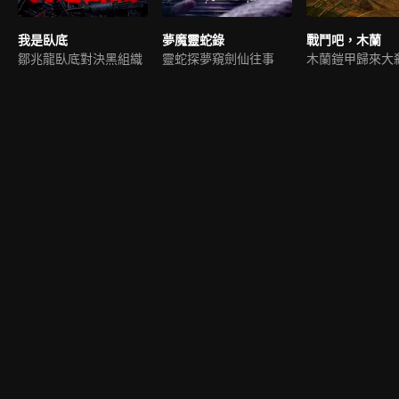
我是臥底
夢魔靈蛇錄
戰鬥吧，木蘭
鄒兆龍臥底對決黑組織
靈蛇探夢窺劍仙往事
木蘭鎧甲歸來大