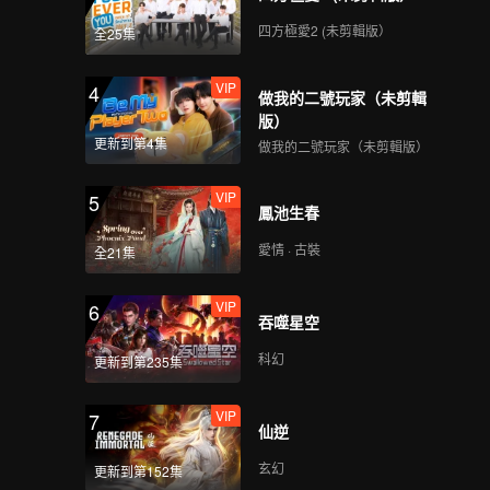
Harus Kawin | WeTV
Always More 2024
四方極愛2 (未剪輯版）
全25集
VIP
4
Upcoming Title:
做我的二號玩家（未剪輯
Jangan Salahkan Aku
版）
Selingkuh | WeTV
更新到第4集
做我的二號玩家（未剪輯版）
Always More 2024
VIP
5
Rossa - Sakura |
鳳池生春
WeTV Always More
2024
愛情 · 古裝
全21集
VIP
6
吞噬星空
科幻
更新到第235集
VIP
7
仙逆
玄幻
更新到第152集