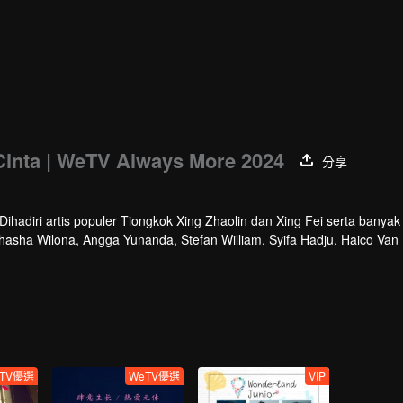
Cinta | WeTV Always More 2024
分享
hadiri artis populer Tiongkok Xing Zhaolin dan Xing Fei serta banyak 
athasha Wilona, Angga Yunanda, Stefan William, Syifa Hadju, Haico Van
cara ini WeTV Indonesia juga mengumumkan WeTV Original series yang
TV優選
WeTV優選
VIP