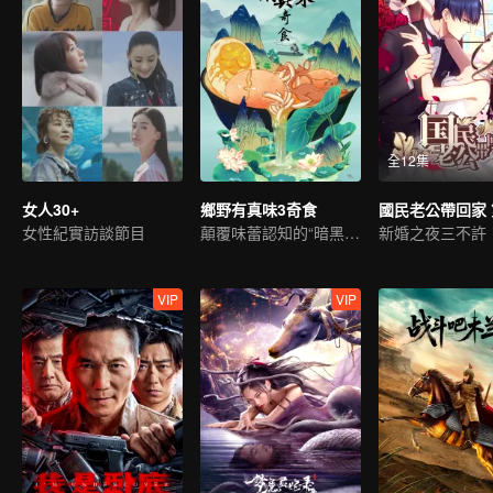
全12集
女人30+
鄉野有真味3奇食
國民老公帶回家 
女性紀實訪談節目
顛覆味蕾認知的“暗黑”美食
新婚之夜三不許
VIP
VIP