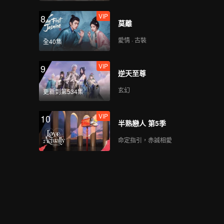
VIP
8
莫離
愛情 · 古裝
全40集
VIP
9
逆天至尊
玄幻
更新到第534集
VIP
10
半熟戀人 第5季
命定指引，赤誠相愛