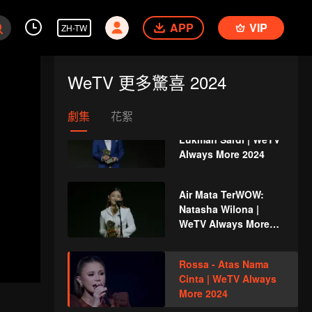
Angga Yunanda &
Syifa Hadju | WeTV
APP
VIP
ZH-TW
Always More 2024
CEO TerWOW: Xing
Zhao Lin | WeTV
WeTV 更多驚喜 2024
Always More 2024
劇集
花絮
Antagonis TerWOW:
Lukman Sardi | WeTV
Always More 2024
Air Mata TerWOW:
Natasha Wilona |
WeTV Always More
2024
Rossa - Atas Nama
Cinta | WeTV Always
More 2024