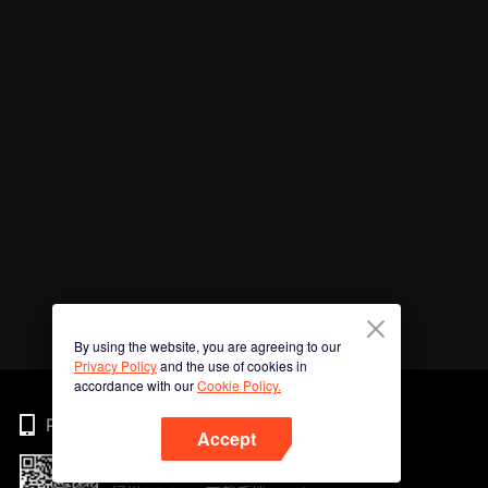
By using the website, you are agreeing to our
Privacy Policy
and the use of cookies in
accordance with our
Cookie Policy.
Phone
Accept