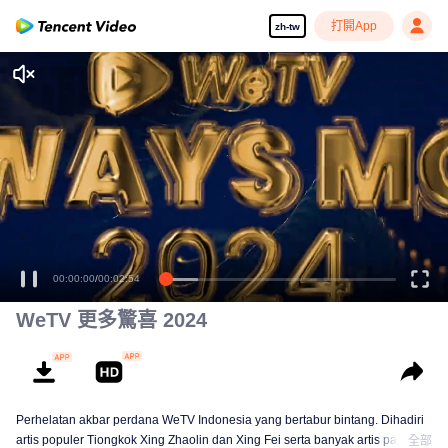
打開App
zh-tw
00:00:00
/
00:02:54
WeTV 更多驚喜 2024
Perhelatan akbar perdana WeTV Indonesia yang bertabur bintang. Dihadiri
artis populer Tiongkok Xing Zhaolin dan Xing Fei serta banyak artis papan
全部