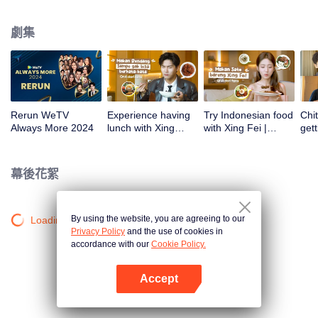
atas tanah air antara lain Prilly Latuconsina, Luna Maya, Nathasha Wilona,
Angga Yunanda, Stefan William, Syifa Hadju, Haico Van Der Veken dan
劇集
banyak lagi. Plus penampilan spesial dari Rossa. Di acara ini WeTV
Indonesia juga mengumumkan WeTV Original series yang akan tayang
tahun mendatang.
Rerun WeTV
Experience having
Try Indonesian food
Chit
Always More 2024
lunch with Xing
with Xing Fei |
gett
Zhaolin! | WeTV
WeTV Always More
Xing
Always More
WeT
202
幕後花絮
By using the website, you are agreeing to our
Loading…
Privacy Policy
and the use of cookies in
accordance with our
Cookie Policy.
Accept
打開App