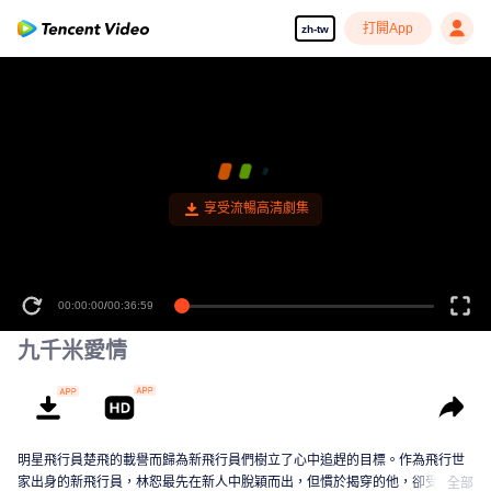
打開App
zh-tw
享受流暢高清劇集
00:00:00
/
00:36:59
九千米愛情
明星飛行員楚飛的載譽而歸為新飛行員們樹立了心中追趕的目標。作為飛行世
家出身的新飛行員，林恕最先在新人中脫穎而出，但慣於揭穿的他，卻受到同
全部