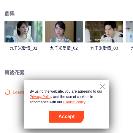
儕的猜測、不滿、甚至嫌棄。連飛行服務隊裡向來任勞任怨的新人程橙都對他
避之不及。而知曉程橙的“假面”原因後，林恕開始拯救計劃。可惜，計劃成功，
劇集
無法面對情感的林恕卻與程橙分離。一年以後，曾經的新人觀察員們已經成長
為各個層級的副駕駛，彼此陪伴著在藍天上完成飛行任務、相互支撐著解決生
活中都會遇到的難題。新一批“小飛”來報到，面貌一新的程橙重新出現在了林恕
的世界裡。再次相見，程橙主動出擊，而林恕也在歷經考驗後，選擇直面愛
情，成熟成長。
九千米愛情_01
九千米愛情_02
九千米愛情_03
幕後花絮
By using the website, you are agreeing to our
Loading…
Privacy Policy
and the use of cookies in
accordance with our
Cookie Policy.
Accept
打開App