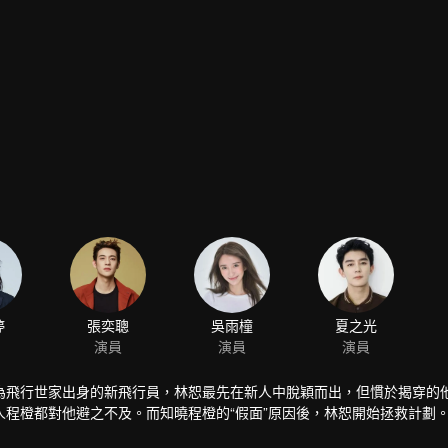
婷
張奕聰
吳雨橦
夏之光
演員
演員
演員
為飛行世家出身的新飛行員，林恕最先在新人中脫穎而出，但慣於揭穿的
程橙都對他避之不及。而知曉程橙的“假面”原因後，林恕開始拯救計劃
人觀察員們已經成長為各個層級的副駕駛，彼此陪伴著在藍天上完成飛行