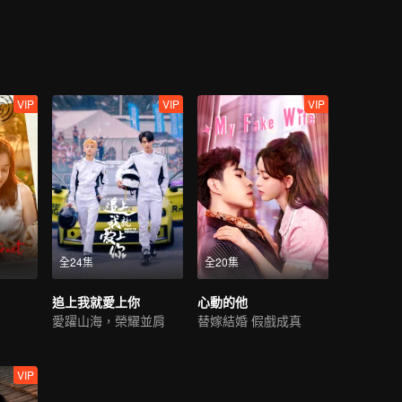
新的程橙重新出現在了林恕的世界裡。再次相見，程橙主動出擊，而林恕
VIP
VIP
VIP
全24集
全20集
追上我就愛上你
心動的他
愛躍山海，榮耀並肩
替嫁結婚 假戲成真
VIP