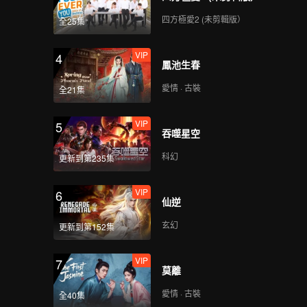
也在歷經
四方極愛2 (未剪輯版）
全25集
VIP
4
鳳池生春
愛情 · 古裝
全21集
VIP
5
吞噬星空
科幻
更新到第235集
VIP
6
仙逆
玄幻
更新到第152集
VIP
7
莫離
愛情 · 古裝
全40集