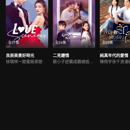
全31集
全24集
全29集
良辰美景好時光
二見鍾情
徐璐林一甜蜜姐弟戀
窮小子逆襲成霸總追初戀
陳飛宇孫千浪漫