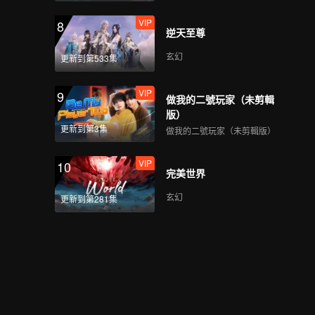
VIP
8
逆天至尊
玄幻
更新到第533集
VIP
9
做我的二號玩家（未剪輯
版）
更新到第3集
做我的二號玩家（未剪輯版）
VIP
10
完美世界
玄幻
更新到第281集