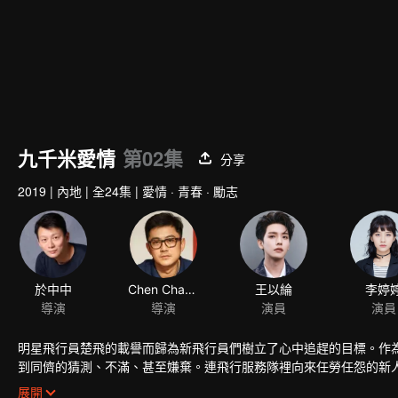
九千米愛情
第02集
分享
2019
|
內地
|
全24集
|
愛情 · 青春 · 勵志
於中中
Chen Chang
王以綸
李婷
導演
導演
演員
演員
明星飛行員楚飛的載譽而歸為新飛行員們樹立了心中追趕的目標。作
到同儕的猜測、不滿、甚至嫌棄。連飛行服務隊裡向來任勞任怨的新人
計劃成功，無法面對情感的林恕卻與程橙分離。一年以後，曾經的新
展開