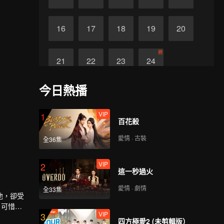
16
17
18
19
20
終
21
22
23
24
今日熱播
VIP
1
百花殺
愛情 · 古裝
全36集
VIP
2
這一秒過火
愛情 · 劇情
全33集
他，卻受
。可惜，
VIP
3
任務、相
四方極愛2 (未剪輯版）