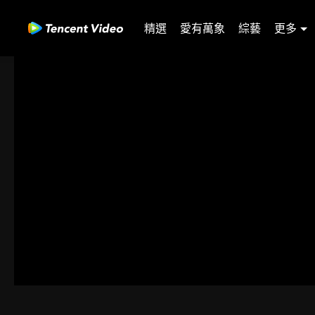
精選
愛有萬象
綜藝
更多