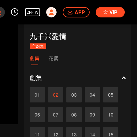
APP
VIP
ZH-TW
九千米愛情
全24集
劇集
花絮
劇集
01
02
03
04
05
06
07
08
09
10
11
12
13
14
15