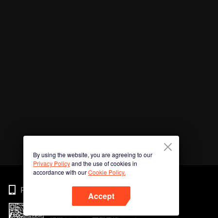
By using the website, you are agreeing to our
Privacy Policy
and the use of cookies in
accordance with our
Cookie Policy.
Phone
Accept