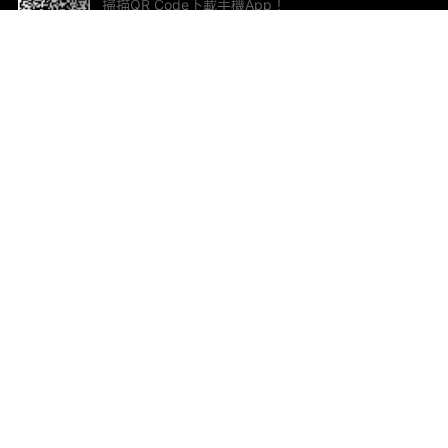
掃描QR Code下載手機App！
幫助與回饋
關
意見反饋
加
聯
電郵
ted.