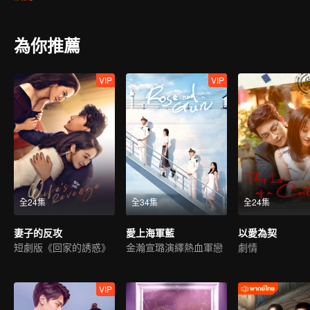
互支撐著解決生活中都會遇到的難題。新一批“小飛”來報到，面貌一
考驗後，選擇直面愛情，成熟成長。
為你推薦
VIP
VIP
全24集
全34集
全24集
妻子的反攻
愛上海軍藍
以愛為契
短劇版《回家的誘惑》
金瀚宣璐演繹熱血軍戀
劇情
VIP