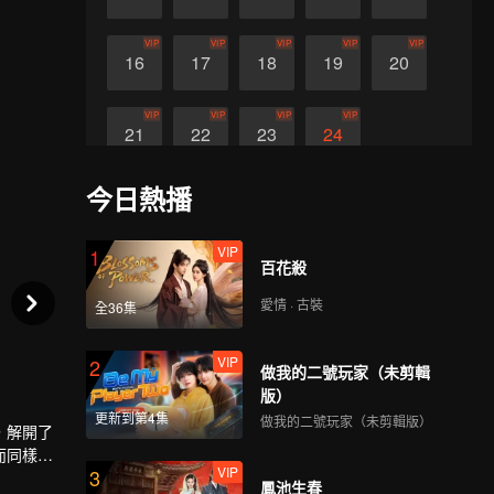
VIP
VIP
VIP
VIP
VIP
16
17
18
19
20
VIP
VIP
VIP
VIP
21
22
23
24
今日熱播
VIP
1
百花殺
愛情 · 古裝
全36集
VIP
2
做我的二號玩家（未剪輯
版）
更新到第4集
做我的二號玩家（未剪輯版）
，解開了
而同樣，
VIP
3
鳳池生春