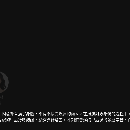
林
余逸蕾
馬晗亦
李卿爾
員
演員
演員
演員
后因意外互換了身體，不得不接受現實的兩人，在扮演對方身份的過程中
受寵的皇后冷嘲熱諷，歷經算計陷害，才知道曾經的皇后過的多麼辛苦。