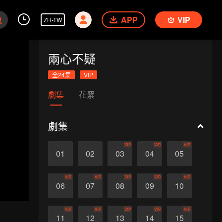
APP
VIP
ZH-TW
兩心不疑
全24集
VIP
劇集
花絮
劇集
VIP
VIP
VIP
01
02
03
04
05
VIP
VIP
VIP
VIP
VIP
06
07
08
09
10
VIP
VIP
VIP
VIP
VIP
11
12
13
14
15