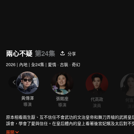
兩心不疑
第24集
分享
2026
|
內地
|
全24集
|
愛情 · 古裝 · 奇幻
黃傳澤
張銘座
代高政
何宣
導演
導演
演員
演
原本相看兩生厭、互不信任不會武功的文治皇帝和舞刀弄槍的武將皇
誤會，學會了愛與信任。在皇后體內的皇上看著後宮妃嬪及太后對不
處於皇上體內的皇后也終於明白為什麼皇上對自己的家族保有猜疑。
展開