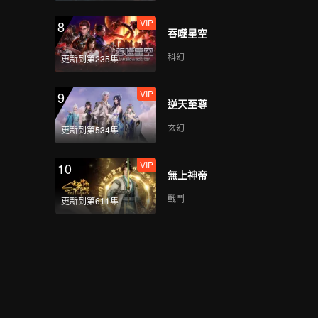
VIP
8
吞噬星空
科幻
更新到第235集
VIP
9
逆天至尊
玄幻
更新到第534集
VIP
10
無上神帝
戰鬥
更新到第611集