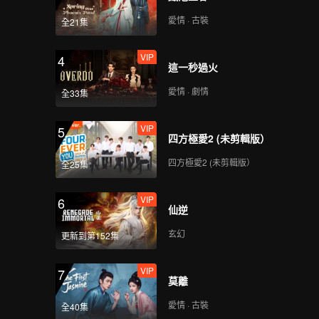
愛情 · 古裝
全21集
VIP
4
這一秒過火
愛情 · 劇情
全33集
VIP
5
四方極愛2 (未剪輯版）
四方極愛2 (未剪輯版）
全25集
VIP
6
仙逆
玄幻
更新到第152集
VIP
7
莫離
愛情 · 古裝
全40集