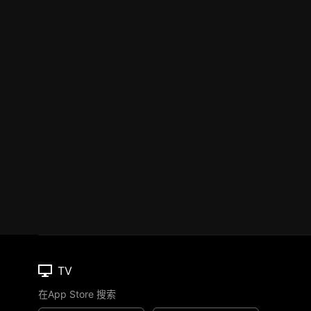
TV
在App Store 搜索