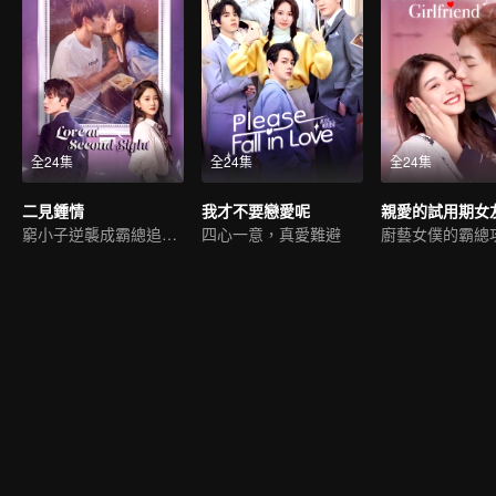
全24集
全24集
全24集
二見鍾情
我才不要戀愛呢
親愛的試用期女
窮小子逆襲成霸總追初戀
四心一意，真愛難避
廚藝女僕的霸總