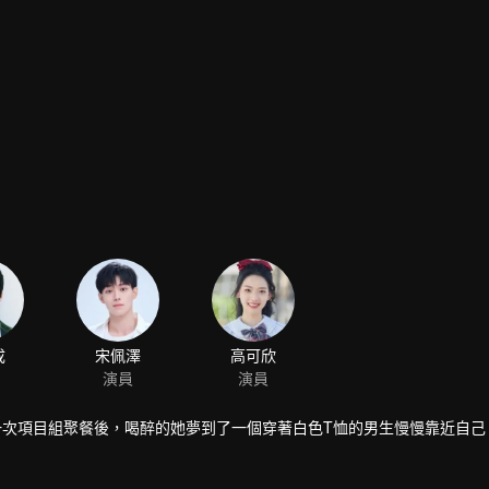
成
宋佩澤
高可欣
演員
演員
一次項目組聚餐後，喝醉的她夢到了一個穿著白色T恤的男生慢慢靠近自己
外冷內熱冰塊臉，遊戲王牌製作人陸白？是上升期的流量愛豆秦墨遲？是