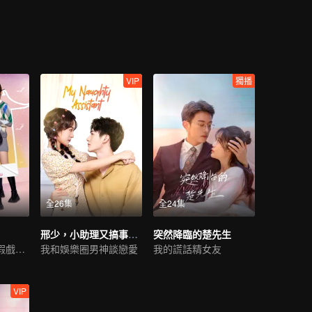
探......
VIP
獨播
全26集
全24集
邢少，小助理又搞事情了
突然降臨的楚先生
萌娃助攻假父母假戲真做
我和娛樂圈男神談戀愛
我的謊話精女友
VIP