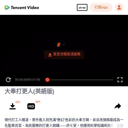
打開App
zh-tw
00:00:00
/
00:47:08
大奉打更人(英語版)
現代打工人楊凌，意外進入到充滿“懸幻”色彩的大奉王朝，並且改頭換面成為一
名監察百官、為民服務的打更人銅鑼——許七安。他運用科學知識和推理特
全部