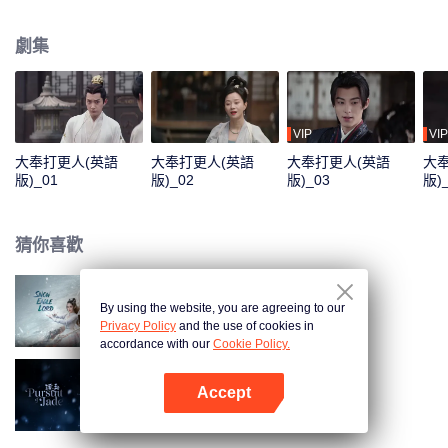
長，成功破獲一樁樁離奇案件，憑藉現代思想和超高的情商，成功整頓打更人
職場，獲得上級、下級、乃至百姓們的擁護，成為大奉冉冉升起的新星。而在
劇集
這個有武夫、有術士，人心詭譎、暗流湧動的大奉世界裡，他與志同道合的夥
伴們，選擇迎難而上，敢於捨己犧牲，共同對抗朝廷暗黑勢力，為百姓和公道
發聲，齊心守護大奉安定。
VIP
VIP
大奉打更人(英語
大奉打更人(英語
大奉打更人(英語
大
版)_01
版)_02
版)_03
版)
猜你喜歡
By using the website, you are agreeing to our
雪鷹領主（英語版）
Privacy Policy
and the use of cookies in
accordance with our
Cookie Policy.
Accept
逐玉（英語版）
打開App