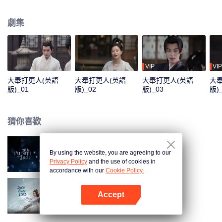
長，成功破獲一樁樁離奇案件，憑藉現代思想和超高的情商，成功整頓打更人
職場，獲得上級、下級、乃至百姓們的擁護，成為大奉冉冉升起的新星。而在
劇集
這個有武夫、有術士，人心詭譎、暗流湧動的大奉世界裡，他與志同道合的夥
伴們，選擇迎難而上，敢於捨己犧牲，共同對抗朝廷暗黑勢力，為百姓和公道
發聲，齊心守護大奉安定。
VIP
VIP
大奉打更人(英語
大奉打更人(英語
大奉打更人(英語
大
版)_01
版)_02
版)_03
版)
猜你喜歡
By using the website, you are agreeing to our
逐玉（英語版）
Privacy Policy
and the use of cookies in
accordance with our
Cookie Policy.
Accept
雪鷹領主（英語版）
打開App