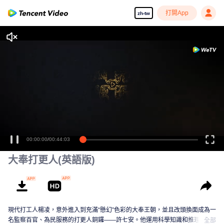
打開App
zh-tw
00:00:00
/
00:44:03
大奉打更人(英語版)
現代打工人楊凌，意外進入到充滿“懸幻”色彩的大奉王朝，並且改頭換面成為一
名監察百官、為民服務的打更人銅鑼——許七安。他運用科學知識和推理特
全部