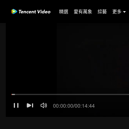
精選
愛有萬象
綜藝
更多