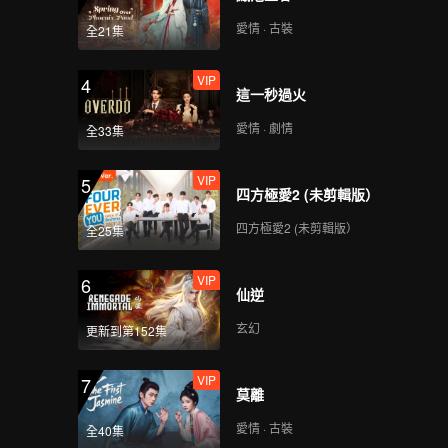
愛情 · 古裝
全21集
VIP
4
這一秒過火
愛情 · 劇情
全33集
VIP
5
四方極愛2 (未剪輯版）
四方極愛2 (未剪輯版）
全25集
VIP
6
仙逆
玄幻
更新到第152集
VIP
7
莫離
愛情 · 古裝
全40集