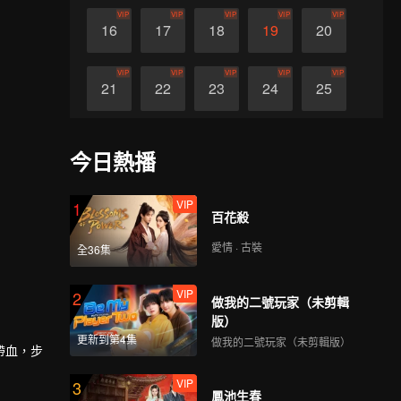
VIP
VIP
VIP
VIP
VIP
16
17
18
19
20
VIP
VIP
VIP
VIP
VIP
21
22
23
24
25
VIP
VIP
VIP
VIP
VIP
26
27
28
29
30
今日熱播
VIP
1
百花殺
愛情 · 古裝
全36集
VIP
2
做我的二號玩家（未剪輯
版）
更新到第4集
做我的二號玩家（未剪輯版）
帶血，步
VIP
3
鳳池生春