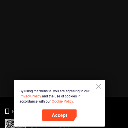
By using the website, you are agreeing to our
Privacy Policy
and the use of cookies in
accordance with our
Cookie Policy.
Phone
Accept