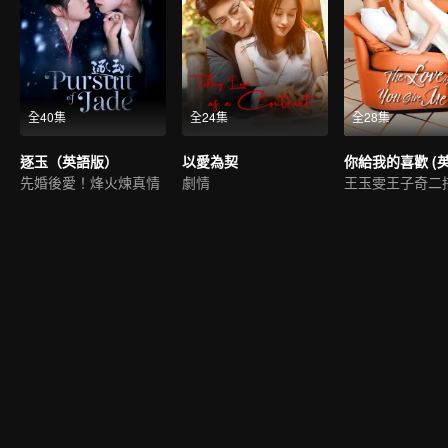
全40集
全24集
全28集
逐玉（英語版）
以愛為契
先婚後愛！烽火煉真情
劇情
王玉雯王子奇二