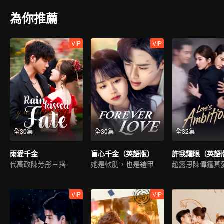
為你推薦
VIP
VIP
全30集
全30集
全32集
雨愛千金
盲心千金（英語版）
許我耀眼（英語
代高政陳芳彤三搭
她是軟肋，也是鎧甲
趙露思陳偉霆真
VIP
VIP