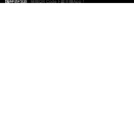
掃描QR Code下載手機App！
幫助與回饋
關
意見反饋
加
聯
電郵
ted.