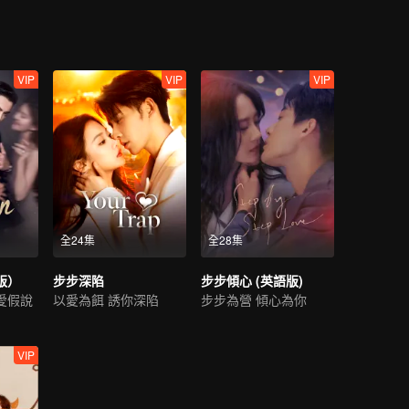
VIP
VIP
VIP
全24集
全28集
版）
步步深陷
步步傾心 (英語版)
愛假說
以愛為餌 誘你深陷
步步為營 傾心為你
VIP