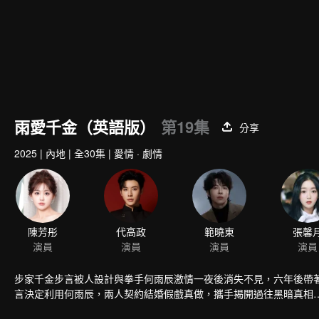
雨愛千金（英語版）
第19集
分享
2025
|
內地
|
全30集
|
愛情 · 劇情
步家千金步言被人設計與拳手何雨辰激情一夜後消失不見，六年後帶
言決定利用何雨辰，兩人契約結婚假戲真做，攜手揭開過往黑暗真相