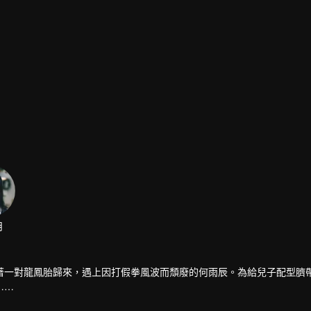
著一對龍鳳胎歸來，遇上因打假拳風波而頹廢的何雨辰。為給兒子配型臍
……