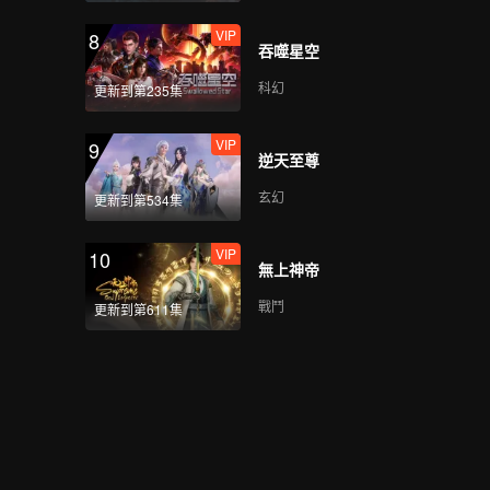
VIP
8
吞噬星空
科幻
更新到第235集
VIP
9
逆天至尊
玄幻
更新到第534集
VIP
10
無上神帝
戰鬥
更新到第611集