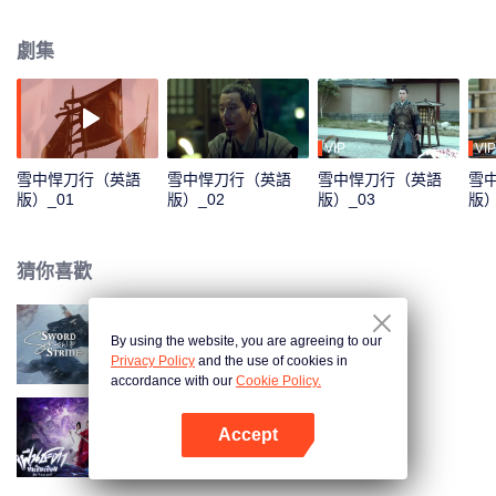
年遊歷歸來，韜光養晦的徐鳳年洗去浮塵，始終不想按照老爹鋪好的人生軌道
走，更不願接手北椋，因為成為北椋王，就意味著要成為一個沒有感情的孤家
劇集
寡人。但當徐鳳年雪中冠禮，得知一個個至親離他而去，為他犧牲，經歷人生
的至暗時刻後，終於下定決心，要當一個和父親完全不一樣的北椋王，再難也
不能妥協，遂苦學武藝，憑藉赤子之心和勤學苦練，成為武者，而後率丫鬟姜
泥、劍仙李淳罡等護衛，二進江湖，用悍刀鬧得武林勢力雞飛狗跳，看似按老
爹的套路下棋，實則踏雪獨闖，力抗命運安排，漸漸培植了願為自己效忠的武
VIP
VIP
當、江南文壇、西楚、徽山軒轅等武林新勢力，也通過種種線索發現母親吳素
雪中悍刀行（英語
雪中悍刀行（英語
雪中悍刀行（英語
雪
之死的真相。漫天飛雪，徐鳳年一人一刀一腔仇，用自己的身軀扛起北椋戰
版）_01
版）_02
版）_03
版）
旗，最終長成為北椋王合格的接班人。
猜你喜歡
By using the website, you are agreeing to our
雪中悍刀行
Privacy Policy
and the use of cookies in
accordance with our
Cookie Policy.
Accept
逆天成仙（泰語版）
打開App