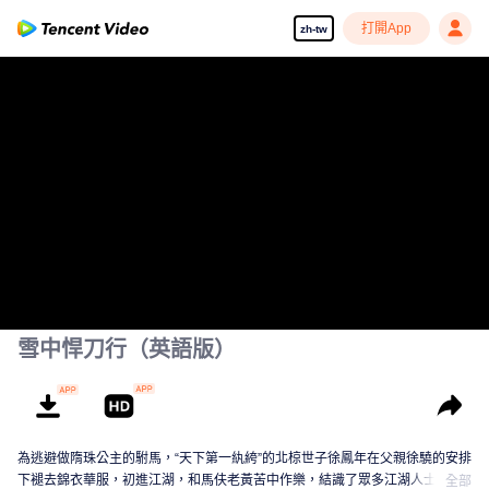
打開App
zh-tw
雪中悍刀行（英語版）
為逃避做隋珠公主的駙馬，“天下第一紈絝”的北椋世子徐鳳年在父親徐驍的安排
下褪去錦衣華服，初進江湖，和馬伕老黃苦中作樂，結識了眾多江湖人士。三
全部