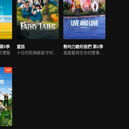
第5季
童話
勢均力敵的我們 第2季
交實驗
十位村民開啟星守村之旅
直面愛與生存的雙重挑戰
VIP