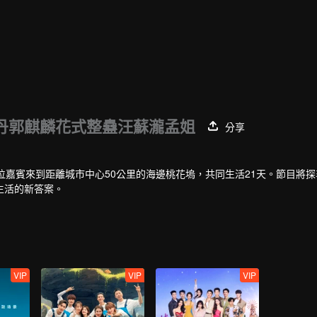
丹郭麒麟花式整蠱汪蘇瀧孟姐
分享
位嘉賓來到距離城市中心50公里的海邊桃花塢，共同生活21天。節目將
生活的新答案。
VIP
VIP
VIP