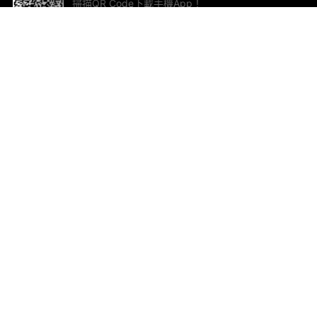
掃描QR Code下載手機App！
幫助與回饋
關
意見反饋
加
聯
電郵
ted.