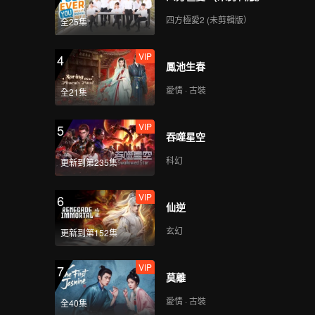
四方極愛2 (未剪輯版）
全25集
VIP
第2期加更下：孟子義唱
VIP
4
《盛夏的果實》眾人皆
鳳池生春
誇
愛情 · 古裝
全21集
第3期：行為藝術升級→
VIP
5
塢民挑戰海上睡覺
吞噬星空
科幻
更新到第235集
VIP
第3期加更上：董璇畫宋
VIP
6
丹丹精髓拿捏到位
仙逆
玄幻
更新到第152集
VIP
第3期加更下：王鶴棣封
VIP
7
蓋失敗孟子義空心入網
莫離
愛情 · 古裝
全40集