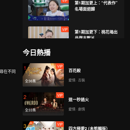
VIP
第1期加更上：“代表作”
名場面迴歸
VIP
第1期加更下：桃花塢出
品復古默片
今日熱播
第2期上：郭麒麟迴歸，
VIP
1
聯歡會唱流星雨
百花殺
探尋在不同
愛情 · 古裝
全36集
第2期下：孟姐誇張翰版
VIP
2
道明寺演的好
這一秒過火
愛情 · 劇情
全33集
VIP
第2期加更上：郭麒麟上
VIP
3
演劉畊宏版《流星雨》
四方極愛2 (未剪輯版）