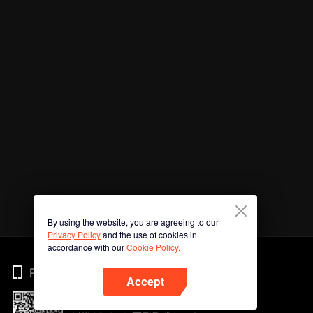
By using the website, you are agreeing to our
Privacy Policy
and the use of cookies in
accordance with our
Cookie Policy.
Phone
Accept