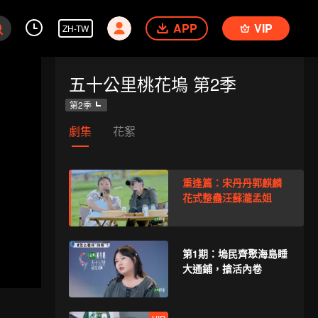
APP
VIP
ZH-TW
五十公里桃花塢 第2季
第2季
劇集
花絮
重逢篇：宋丹丹郭麒麟
花式整蠱汪蘇瀧孟姐
第1期：塢民齊聚海島睡
大通鋪，搶活內卷