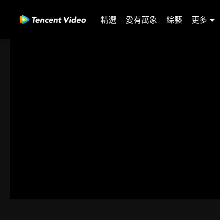
精選
愛有萬象
綜藝
更多