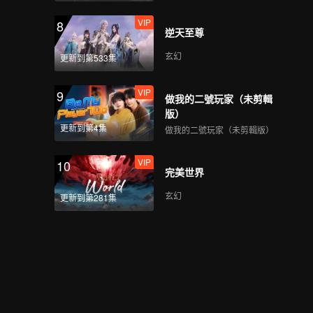
第4期：沙灘運動會！宋
VIP
8
丹丹王傳君聯手
逆天至尊
玄幻
更新到第533集
VIP
第4期加更上：宋丹丹要
VIP
9
給武大靖找對象，誰的
做我的二號玩家（未剪輯
DNA動了
版）
更新到第4集
做我的二號玩家（未剪輯版）
VIP
第4期加更下：孟子義王
VIP
10
鶴棣靈魂合唱《小幸
完美世界
運》
玄幻
更新到第281集
第5期：塢民時尚秀！孟
子義陳瑜絕美
VIP
第5期加更上：DNA動了
→王傳君回憶拍攝《愛