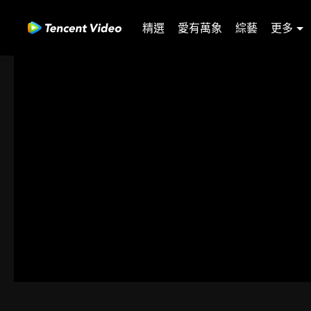
精選
愛有萬象
綜藝
更多