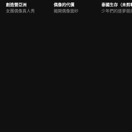
創造營亞洲
偶像的代價
泰國生存（未剪
女團偶像真人秀
揭開偶像面紗
少年們的逐夢競