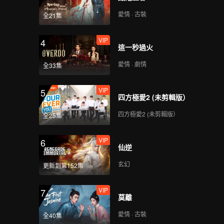
愛情 · 古裝
全21集
VIP
4
這一秒過火
愛情 · 劇情
全33集
VIP
5
四方極愛2 (未剪輯版）
四方極愛2 (未剪輯版）
全25集
VIP
6
仙逆
玄幻
更新到第152集
VIP
7
莫離
愛情 · 古裝
全40集