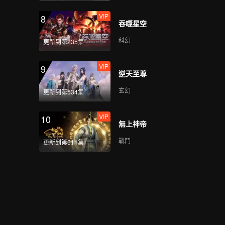
VIP
8
吞噬星空
科幻
更新到第235集
VIP
9
逆天至尊
玄幻
更新到第534集
VIP
10
無上神帝
戰鬥
更新到第611集