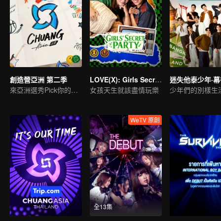
創造營亞洲 第二季
LOVE(X): Girls Secret Party
迷失他泰少年·
來亞洲選秀Pick你的偶像
女孩天生就該盡情玩樂
少年們的別樣生
WeTV 原創
全13集