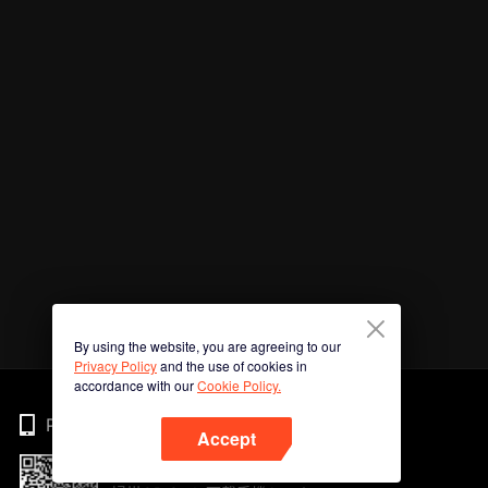
By using the website, you are agreeing to our
Privacy Policy
and the use of cookies in
accordance with our
Cookie Policy.
Phone
Accept