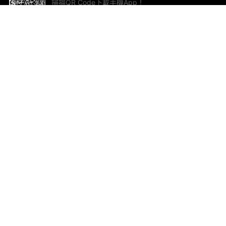
掃描QR Code下載手機App！
幫助與回饋
關
意見反饋
加
聯
電郵
ted.