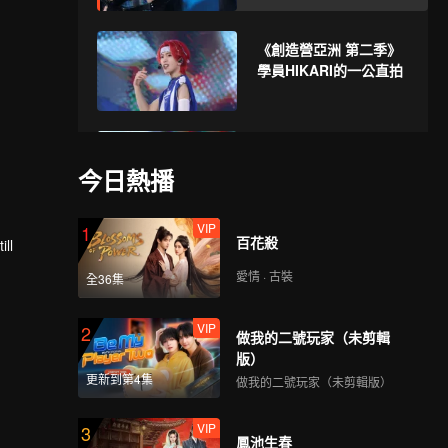
《創造營亞洲 第二季》
學員HIKARI的一公直拍
《創造營亞洲 第二季》
學員XIN的一公直拍
今日熱播
VIP
1
百花殺
ll
愛情 · 古裝
全36集
VIP
2
做我的二號玩家（未剪輯
版）
更新到第4集
做我的二號玩家（未剪輯版）
VIP
3
鳳池生春