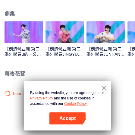
Monster》《Super》《True Love》《Under the Moon Road》
劇集
《創造營亞洲 第二
《創造營亞洲 第二
《創造營亞洲 第二
《
季》學員B的一公直
季》學員JINGYU的
季》學員JUNHAN的
季
拍
一公直拍
一公直拍
公
幕後花絮
By using the website, you are agreeing to our
Loading…
Privacy Policy
and the use of cookies in
accordance with our
Cookie Policy.
Accept
打開App