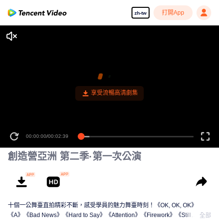
打開App
zh-tw
享受流暢高清劇集
00:00:00
/
00:02:39
創造營亞洲 第二季·第一次公演
十個一公舞臺直拍精彩不斷，感受學員的魅力舞臺時刻！《OK, OK, OK》
《A》《Bad News》《Hard to Say》《Attention》《Firework》《Still
全部