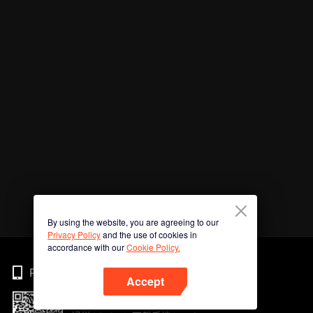
By using the website, you are agreeing to our
Privacy Policy
and the use of cookies in
accordance with our
Cookie Policy.
Phone
Accept