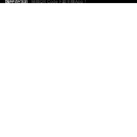
掃描QR Code下載手機App！
幫助與回饋
關
意見反饋
加
聯
電郵
ted.