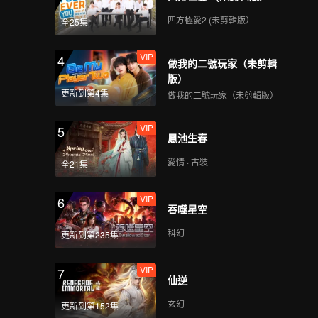
《創造營亞洲 第二季》
學員THI-O的一公直拍
四方極愛2 (未剪輯版）
全25集
VIP
4
做我的二號玩家（未剪輯
《創造營亞洲 第二季》
版）
學員SENA的一公直拍
更新到第4集
做我的二號玩家（未剪輯版）
VIP
5
鳳池生春
《創造營亞洲 第二季》
學員HIKARI的一公直拍
愛情 · 古裝
全21集
VIP
6
吞噬星空
《創造營亞洲 第二季》
學員XIN的一公直拍
科幻
更新到第235集
VIP
7
仙逆
玄幻
更新到第152集