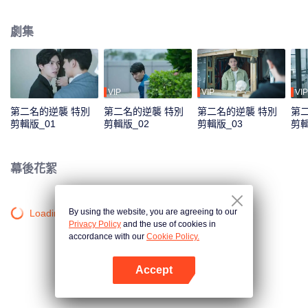
證收購方不會輕易調動人事，也難保真能不裁一人，尤其聽說對方派來負責整
合的經理是傳說中“砍人不見血、殺人不手軟”的周家大刀王? 周書逸憤恨地瞪著
劇集
眼前一派輕鬆自在的高仕德，五年的時間，足夠讓兩個男孩成長為男人，也足
夠周書逸認清年少輕狂的感情？不服輸的他也決定，他若無心我便休，從此青
山只認白雲儔！沒想到五年之後狹路相逢，高仕德是自家收購的科技公司代
表。被某個沒良心混蛋惡意遺棄的萬年老二決定逆襲，他或許學業贏不了他，
但工作上，他會讓他知道什麼叫做收購方的驕傲！
VIP
VIP
VIP
第二名的逆襲 特別
第二名的逆襲 特別
第二名的逆襲 特別
第
剪輯版_01
剪輯版_02
剪輯版_03
剪輯
幕後花絮
By using the website, you are agreeing to our
Loading…
Privacy Policy
and the use of cookies in
accordance with our
Cookie Policy.
Accept
打開App