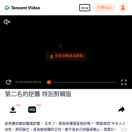
打開App
zh-tw
享受流暢高清劇集
00:00:00
/
00:45:04
第二名的逆襲 特別剪輯版
從青春校園到職場逆襲， 五年了，那個幸運還是我的嗎？ “華磐資訊”今天人人
自危，原因無它，身為被收購的公司，誰不為自己的飯碗擔心，就算負責人保
全部