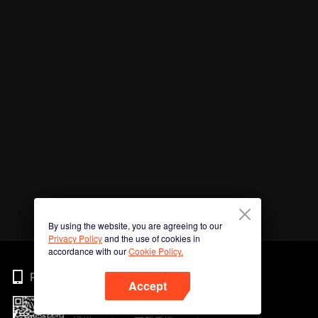
By using the website, you are agreeing to our
Privacy Policy
and the use of cookies in
accordance with our
Cookie Policy.
Phone
Accept