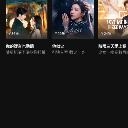
全36集
全29集
全24集
你的謊言也動聽
他似火
時限三天愛上我
陳星旭張予曦甜戀拉扯
引狼入室 惹火上身
少女一吻拯救百