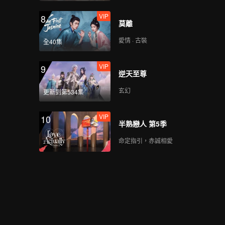
VIP
8
莫離
愛情 · 古裝
全40集
VIP
9
逆天至尊
玄幻
更新到第534集
VIP
10
半熟戀人 第5季
命定指引，赤誠相愛