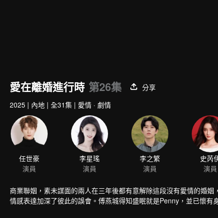
愛在離婚進行時
第26集
分享
2025
|
內地
|
全31集
|
愛情 · 劇情
任世豪
李星瑤
李之繁
史芮
演員
演員
演員
演員
商業聯姻，素未謀面的兩人在三年後都有意解除這段沒有愛情的婚姻
情感表達加深了彼此的誤會。傅燕城得知盛眠就是Penny，並已懷