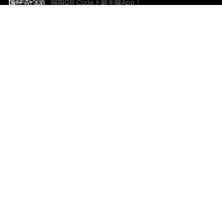
掃描QR Code下載手機App！
幫助與回饋
關
意見反饋
加
聯
電郵
ted.