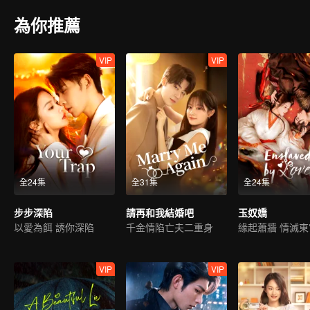
為你推薦
VIP
VIP
全24集
全31集
全24集
步步深陷
請再和我結婚吧
玉奴嬌
以愛為餌 誘你深陷
千金情陷亡夫二重身
緣起蕭牆 情滅東
VIP
VIP