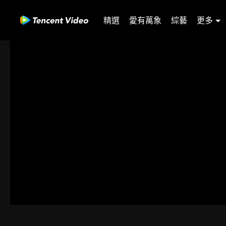
精選
愛有萬象
綜藝
更多