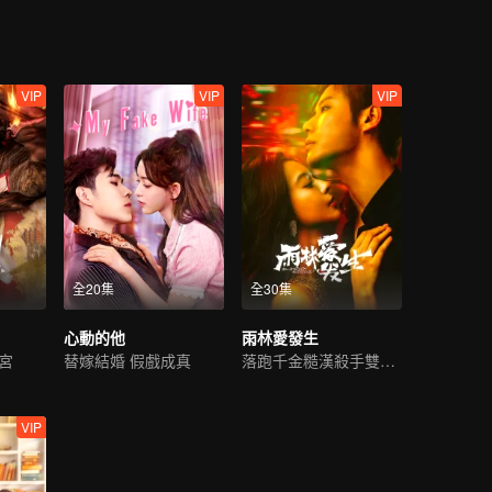
VIP
VIP
VIP
全20集
全30集
心動的他
雨林愛發生
宮
替嫁結婚 假戲成真
落跑千金糙漢殺手雙向救贖
VIP