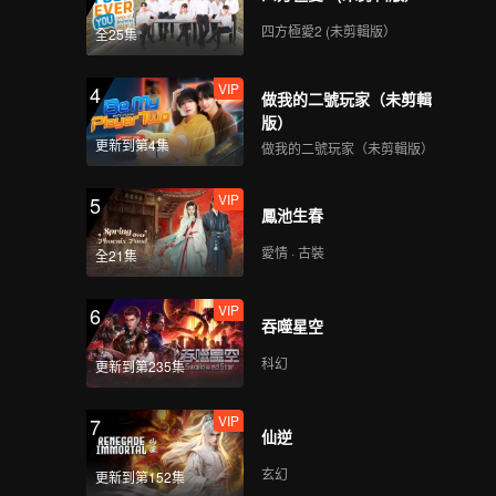
四方極愛2 (未剪輯版）
全25集
VIP
4
做我的二號玩家（未剪輯
版）
更新到第4集
做我的二號玩家（未剪輯版）
VIP
5
鳳池生春
愛情 · 古裝
全21集
VIP
6
吞噬星空
科幻
更新到第235集
VIP
7
仙逆
玄幻
更新到第152集