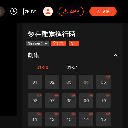
APP
VIP
ZH-TW
愛在離婚進行時
Season 1
全31集
VIP
劇集
01-30
31-31
VIP
01
02
03
04
05
VIP
VIP
VIP
VIP
VIP
06
07
08
09
10
VIP
VIP
VIP
VIP
VIP
11
12
13
14
15