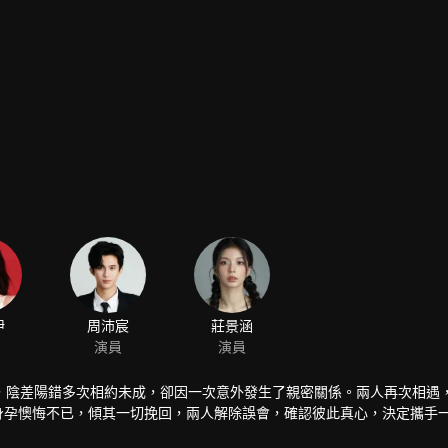
伊
周沛宸
莊景涵
演員
演員
，陰差陽錯多次相約未成，卻因一次意外發生了親密關係。兩人再次相遇
有身孕懊悔不已，傾其一切挽回，兩人解除誤會，確認彼此真心，決定攜手