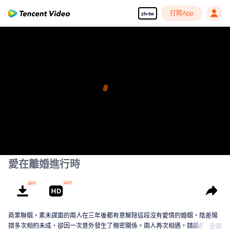
打開App
zh-tw
愛在離婚進行時
商業聯姻，素未謀面的兩人在三年後都有意解除這段沒有愛情的婚姻，陰差陽
錯多次相約未成，卻因一次意外發生了親密關係。兩人再次相遇，錯誤的情感
全部