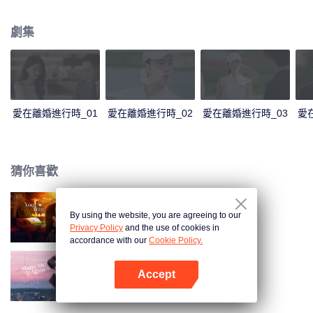
表達加深了彼此的誤會。傅燕城得知盛眠就是Penny，並已懷有身孕懊悔不
已，傾其一切挽回，兩人解除誤會，確認彼此真心，決定攜手一生。
劇集
愛在離婚進行時_01
愛在離婚進行時_02
愛在離婚進行時_03
愛
猜你喜歡
By using the website, you are agreeing to our
步步深陷
Privacy Policy
and the use of cookies in
accordance with our
Cookie Policy.
Accept
請再和我結婚吧
打開App