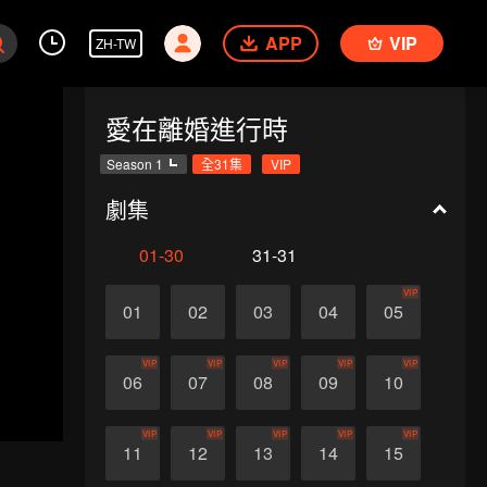
APP
VIP
ZH-TW
愛在離婚進行時
Season 1
全31集
VIP
劇集
01-30
31-31
VIP
01
02
03
04
05
VIP
VIP
VIP
VIP
VIP
06
07
08
09
10
VIP
VIP
VIP
VIP
VIP
11
12
13
14
15