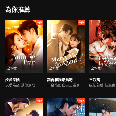
為你推薦
VIP
VIP
全24集
全31集
全24集
步步深陷
請再和我結婚吧
玉奴嬌
以愛為餌 誘你深陷
千金情陷亡夫二重身
緣起蕭牆 情滅東
VIP
VIP