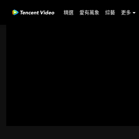
精選
愛有萬象
綜藝
更多