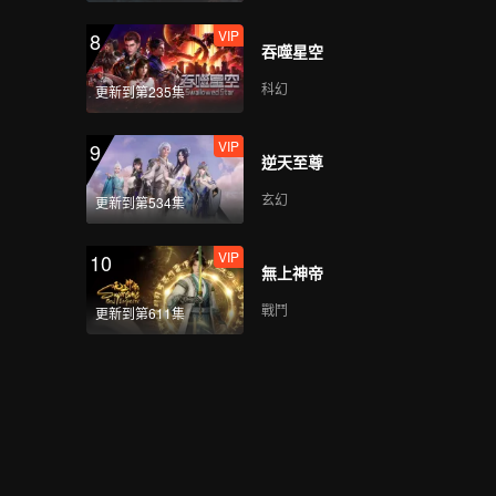
VIP
8
吞噬星空
科幻
更新到第235集
VIP
9
逆天至尊
玄幻
更新到第534集
VIP
10
無上神帝
戰鬥
更新到第611集