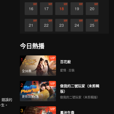
VIP
VIP
VIP
VIP
VIP
16
17
18
19
20
VIP
VIP
VIP
VIP
VIP
21
22
23
24
25
VIP
VIP
VIP
VIP
VIP
26
27
28
29
30
今日熱播
VIP
1
百花殺
愛情 · 古裝
全36集
VIP
2
做我的二號玩家（未剪輯
版）
更新到第4集
做我的二號玩家（未剪輯版）
，錯誤的
一生。
VIP
3
鳳池生春