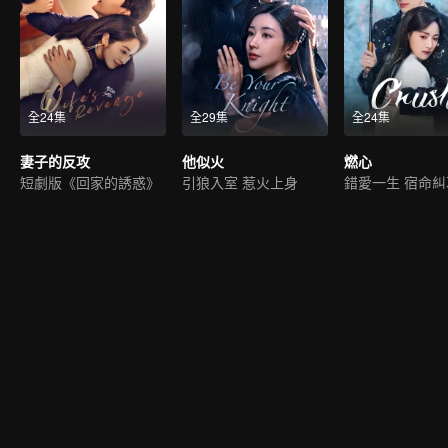
全24集
全29集
全24集
妻子的反攻
他似火
燃心
短劇版《回家的誘惑》
引狼入室 惹火上身
錯愛一生 宿命糾