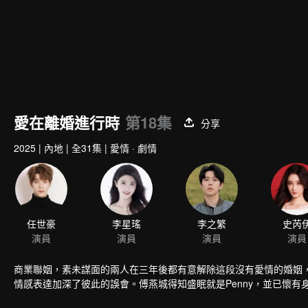
愛在離婚進行時
第18集
分享
2025
|
內地
|
全31集
|
愛情 · 劇情
任世豪
李星瑤
李之繁
史芮
演員
演員
演員
演員
商業聯姻，素未謀面的兩人在三年後都有意解除這段沒有愛情的婚姻
情感表達加深了彼此的誤會。傅燕城得知盛眠就是Penny，並已懷