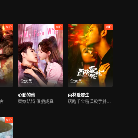
VIP
VIP
VIP
全20集
全30集
心動的他
雨林愛發生
宮
替嫁結婚 假戲成真
落跑千金糙漢殺手雙向救贖
VIP