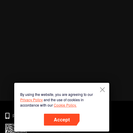
By using the website, you are agreeing to our
Privacy Policy
and the use of cookies in
accordance with our
Cookie Policy.
Phone
Accept