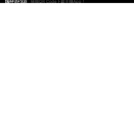
掃描QR Code下載手機App！
幫助與回饋
關
意見反饋
加
聯
電郵
ted.