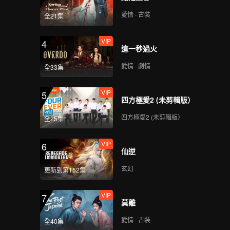
愛情 · 古裝
全21集
VIP
4
這一秒過火
愛情 · 劇情
全33集
VIP
5
四方極愛2 (未剪輯版）
四方極愛2 (未剪輯版）
全25集
VIP
6
仙逆
玄幻
更新到第152集
VIP
7
莫離
愛情 · 古裝
全40集