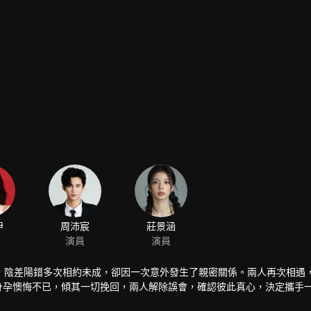
伊
周沛宸
莊景涵
演員
演員
，陰差陽錯多次相約未成，卻因一次意外發生了親密關係。兩人再次相遇
有身孕懊悔不已，傾其一切挽回，兩人解除誤會，確認彼此真心，決定攜手