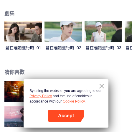
表達加深了彼此的誤會。傅燕城得知盛眠就是Penny，並已懷有身孕懊悔不
已，傾其一切挽回，兩人解除誤會，確認彼此真心，決定攜手一生。
劇集
愛在離婚進行時_01
愛在離婚進行時_02
愛在離婚進行時_03
愛
猜你喜歡
By using the website, you are agreeing to our
步步深陷
Privacy Policy
and the use of cookies in
accordance with our
Cookie Policy.
Accept
請再和我結婚吧
打開App