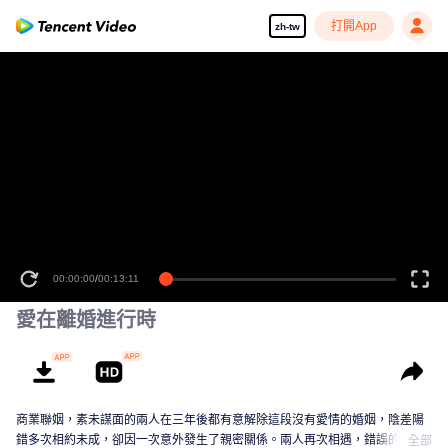
打開App
zh-tw
00:00:00
/
00:13:11
愛在離婚進行時
商業聯姻，素未謀面的兩人在三年後都有意解除這段沒有愛情的婚姻，陰差陽
錯多次相約未成，卻因一次意外發生了親密關係。兩人再次相遇，錯誤的情感
全部