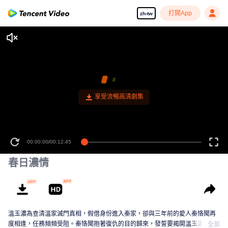
打開App
zh-tw
享受流暢高清劇集
00:00:00
/
00:12:45
春日濃情
溫玉濃為查清溫家滅門真相，假借身份進入秦家，卻與三年前的愛人秦恪聞再
度相逢，任務頻頻受阻。秦恪聞抱著復仇的目的歸來，發誓要揭開溫玉濃愛情
全部